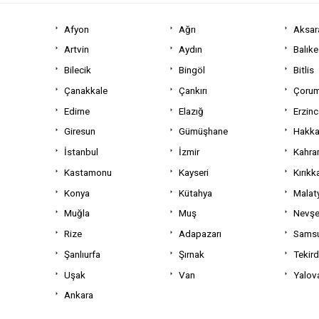
Afyon
Ağrı
Aksar
Artvin
Aydın
Balıke
Bilecik
Bingöl
Bitlis
Çanakkale
Çankırı
Çoru
Edirne
Elazığ
Erzin
Giresun
Gümüşhane
Hakka
İstanbul
İzmir
Kahra
Kastamonu
Kayseri
Kırıkk
Konya
Kütahya
Malat
Muğla
Muş
Nevşe
Rize
Adapazarı
Sams
Şanlıurfa
Şırnak
Tekir
Uşak
Van
Yalov
Ankara