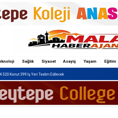
4.520 Konut 399 İş Yeri Teslim Edilecek
lemesi Resmi Gazete'de Yayımlandı
eknoloji
Sağlık
Siyaset
Asayiş
Yaşam
Eğitim
ğüne 6.250 Kadro İhdas Edildi
4.520 Konut 399 İş Yeri Teslim Edilecek
lemesi Resmi Gazete'de Yayımlandı