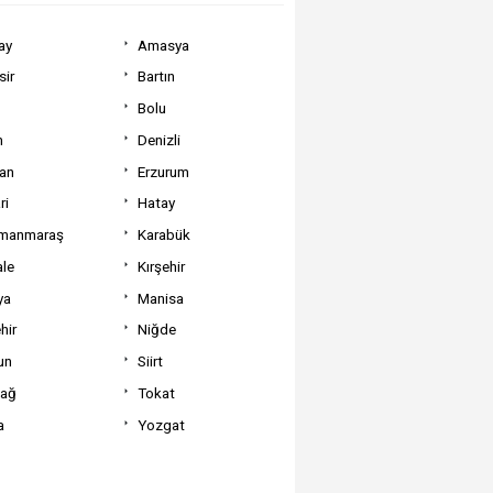
ay
Amasya
sir
Bartın
Bolu
m
Denizli
can
Erzurum
ri
Hatay
manmaraş
Karabük
ale
Kırşehir
ya
Manisa
hir
Niğde
un
Siirt
dağ
Tokat
a
Yozgat