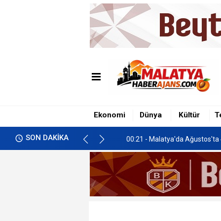
00:21 - Malatya'da Ağustos'ta 
01:26 - Öğrencilere Af Düzen
Ekonomi
Dünya
Kültür
T
01:07 - Emniyet Genel Müdürlü
SON DAKİKA
00:21 - Malatya'da Ağustos'ta 
01:26 - Öğrencilere Af Düzen