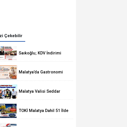
izi Çekebilir
Saıkoğlu; KDV İndirimi
Talebi Bakanlığın
Gündemine Alındı
Malatya’da Gastronomi
Festivali, 8-16 Ağustos'ta
Yapılacak
Malatya Valisi Seddar
Yavuz Pütürge’de
Yatırımları Mercek Altına
Aldı
TOKİ Malatya Dahil 51 İlde
235 Konut ve 305 İş Yeri
Satacak