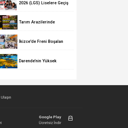
2026 (LGS) Liselere Geçiş
Sistemi Tercih Sonuçları
Açıklandı
Tarım Arazilerinde
Bungalov ve Bağ Evleri
Şartları Değişti
İkizce'de Freni Boşalan
Hafriyat Kamyonu TOKİ
Konutlarına Çarptı
Darende’nin Yüksek
Kesimlerinde Kayısı Hasadı
Başladı
 Ulaşın
Google Play
i
Ücretsiz İndir