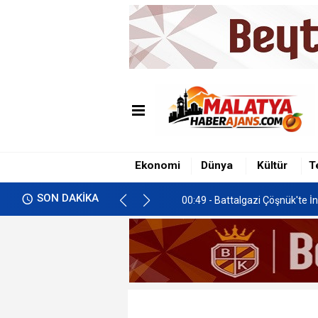
00:49 - Battalgazi Çöşnük'te İn
01:00 - İkizce'de Freni Boşala
Ekonomi
Dünya
Kültür
T
00:58 - Malatya’da Gastronomi 
SON DAKİKA
00:49 - Battalgazi Çöşnük'te İn
01:00 - İkizce'de Freni Boşala