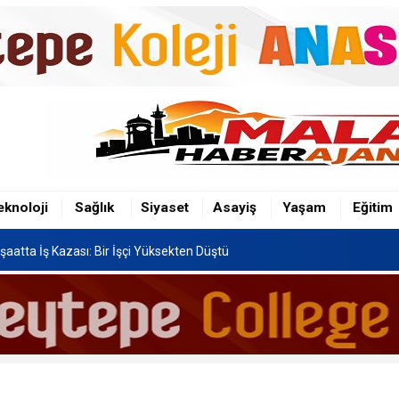
şaatta İş Kazası: Bir İşçi Yüksekten Düştü
n Hafriyat Kamyonu TOKİ Konutlarına Çarptı
eknoloji
Sağlık
Siyaset
Asayiş
Yaşam
Eğitim
Festivali, 8-16 Ağustos'ta Yapılacak
şaatta İş Kazası: Bir İşçi Yüksekten Düştü
n Hafriyat Kamyonu TOKİ Konutlarına Çarptı