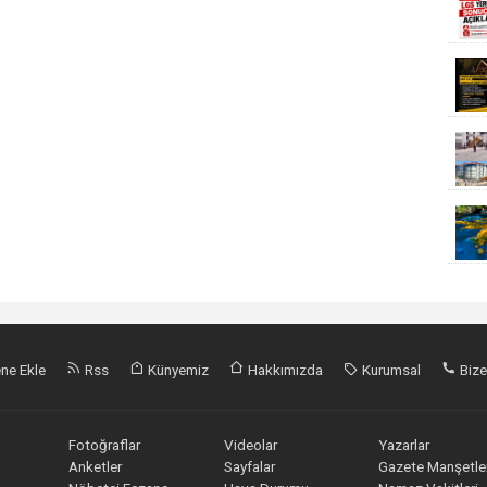
ne Ekle
Rss
Künyemiz
Hakkımızda
Kurumsal
Bize
Fotoğraflar
Videolar
Yazarlar
Anketler
Sayfalar
Gazete Manşetler