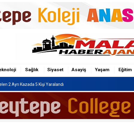
len 2 Ayrı Kazada 5 Kişi Yaralandı
eknoloji
Sağlık
Siyaset
Asayiş
Yaşam
Eğitim
len 2 Ayrı Kazada 5 Kişi Yaralandı
len 2 Ayrı Kazada 5 Kişi Yaralandı