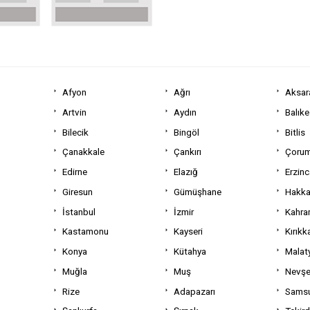
Afyon
Ağrı
Aksar
Artvin
Aydın
Balıke
Bilecik
Bingöl
Bitlis
Çanakkale
Çankırı
Çoru
Edirne
Elazığ
Erzin
Giresun
Gümüşhane
Hakka
İstanbul
İzmir
Kahra
Kastamonu
Kayseri
Kırıkk
Konya
Kütahya
Malat
Muğla
Muş
Nevşe
Rize
Adapazarı
Sams