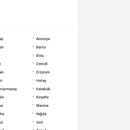
ay
Amasya
sir
Bartın
Bolu
m
Denizli
can
Erzurum
ri
Hatay
manmaraş
Karabük
ale
Kırşehir
ya
Manisa
hir
Niğde
un
Siirt