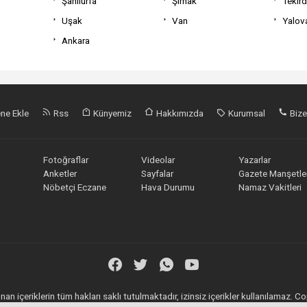
Şanlıurfa
Şırnak
Tekir
Uşak
Van
Yalov
Ankara
ne Ekle
Rss
Künyemiz
Hakkımızda
Kurumsal
Bize
Fotoğraflar
Videolar
Yazarlar
Anketler
Sayfalar
Gazete Manşetler
Nöbetçi Eczane
Hava Durumu
Namaz Vakitleri
an içeriklerin tüm hakları saklı tutulmaktadır, izinsiz içerikler kullanılamaz.