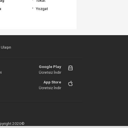
dağ
Tokat
a
Yozgat
 Ulaşın
Google Play
i
Ücretsiz İndir
App Store
Ücretsiz İndir
 Copyright 2020©