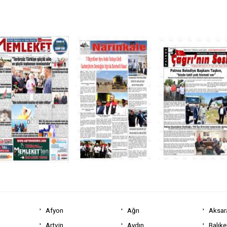
Afyon
Ağrı
Aksar
Artvin
Aydın
Balıke