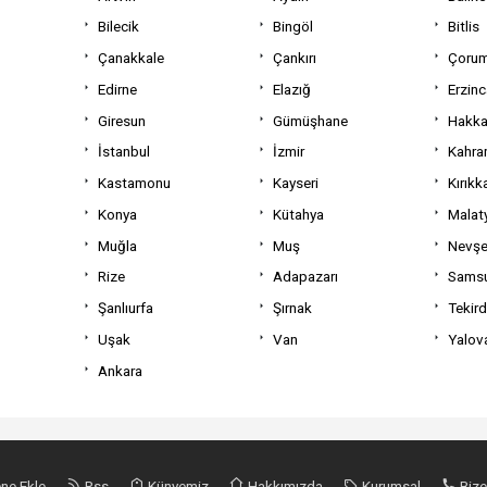
Bilecik
Bingöl
Bitlis
Çanakkale
Çankırı
Çoru
Edirne
Elazığ
Erzin
Giresun
Gümüşhane
Hakka
İstanbul
İzmir
Kahra
Kastamonu
Kayseri
Kırıkk
Konya
Kütahya
Malat
Muğla
Muş
Nevşe
Rize
Adapazarı
Sams
Şanlıurfa
Şırnak
Tekir
Uşak
Van
Yalov
Ankara
ne Ekle
Rss
Künyemiz
Hakkımızda
Kurumsal
Bize