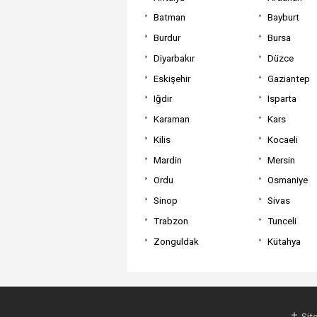
Batman
Bayburt
Burdur
Bursa
Diyarbakır
Düzce
Eskişehir
Gaziantep
Iğdır
Isparta
Karaman
Kars
Kilis
Kocaeli
Mardin
Mersin
Ordu
Osmaniye
Sinop
Sivas
Trabzon
Tunceli
Zonguldak
Kütahya
Site