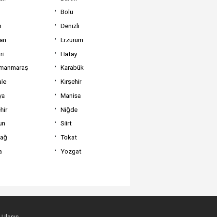
Bolu
m
Denizli
can
Erzurum
ri
Hatay
manmaraş
Karabük
ale
Kırşehir
ya
Manisa
hir
Niğde
un
Siirt
dağ
Tokat
a
Yozgat
 Ulaşın