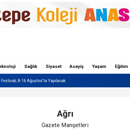
şaatta İş Kazası: Bir İşçi Yüksekten Düştü
n Hafriyat Kamyonu TOKİ Konutlarına Çarptı
eknoloji
Sağlık
Siyaset
Asayiş
Yaşam
Eğitim
Festivali, 8-16 Ağustos'ta Yapılacak
şaatta İş Kazası: Bir İşçi Yüksekten Düştü
n Hafriyat Kamyonu TOKİ Konutlarına Çarptı
Ağrı
Gazete Manşetleri