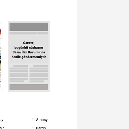
ay
Amasya
sir
Bartın