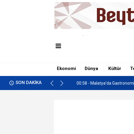
00:49 - Battalgazi Çöşnük'te İn
01:00 - İkizce'de Freni Boşala
Ekonomi
Dünya
Kültür
T
00:58 - Malatya’da Gastronomi 
SON DAKİKA
00:49 - Battalgazi Çöşnük'te İn
01:00 - İkizce'de Freni Boşala