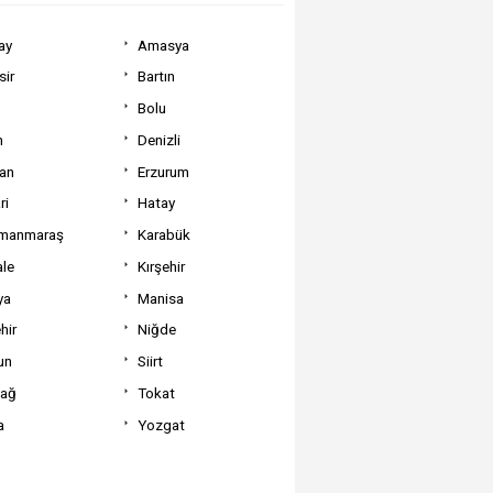
ay
Amasya
sir
Bartın
Bolu
m
Denizli
can
Erzurum
ri
Hatay
manmaraş
Karabük
ale
Kırşehir
ya
Manisa
hir
Niğde
un
Siirt
dağ
Tokat
a
Yozgat