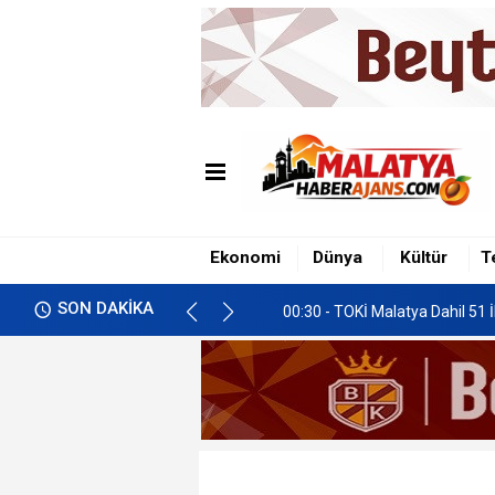
00:05 - Darende’nin Yüksek Kes
01:18 - Çözüm Süreci Kanunu
Ekonomi
Dünya
Kültür
T
01:04 - 2026 (LGS) Liselere Geç
SON DAKİKA
00:30 - TOKİ Malatya Dahil 51 
00:15 - Arapgir’den Ortak Çağrı
00:05 - Darende’nin Yüksek Kes
01:18 - Çözüm Süreci Kanunu