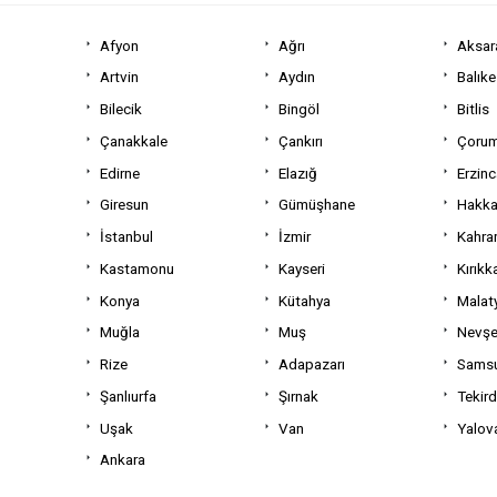
Afyon
Ağrı
Aksar
Artvin
Aydın
Balıke
Bilecik
Bingöl
Bitlis
Çanakkale
Çankırı
Çoru
Edirne
Elazığ
Erzin
Giresun
Gümüşhane
Hakka
İstanbul
İzmir
Kahra
Kastamonu
Kayseri
Kırıkk
Konya
Kütahya
Malat
Muğla
Muş
Nevşe
Rize
Adapazarı
Sams
Şanlıurfa
Şırnak
Tekir
Uşak
Van
Yalov
Ankara