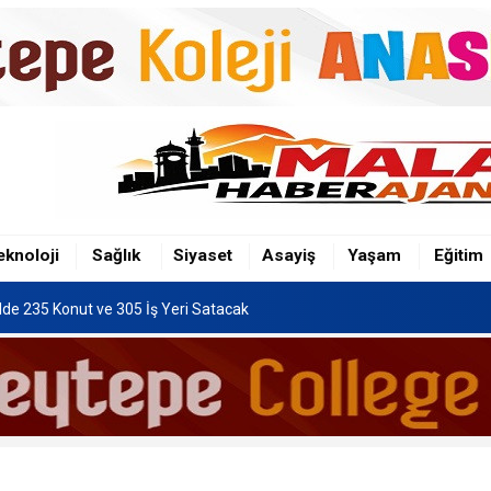
imlerinde Kayısı Hasadı Başladı
'nun 12 Maddelik Tam Metni TBMM'ye Sunuldu
eknoloji
Sağlık
Siyaset
Asayiş
Yaşam
Eğitim
iş Sistemi Tercih Sonuçları Açıklandı
İlde 235 Konut ve 305 İş Yeri Satacak
: “Sesimize Kulak Verilsin, Yolumuz Yapılsın”
imlerinde Kayısı Hasadı Başladı
'nun 12 Maddelik Tam Metni TBMM'ye Sunuldu