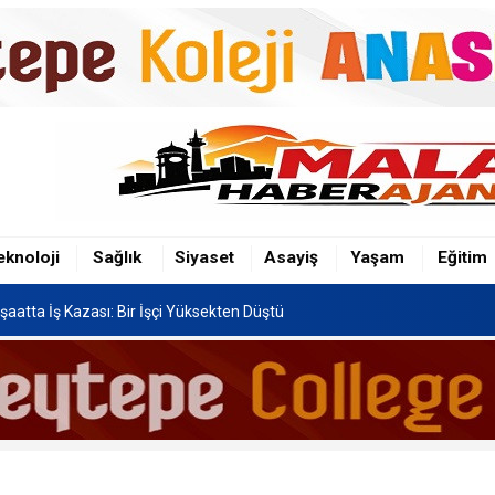
şaatta İş Kazası: Bir İşçi Yüksekten Düştü
n Hafriyat Kamyonu TOKİ Konutlarına Çarptı
eknoloji
Sağlık
Siyaset
Asayiş
Yaşam
Eğitim
Festivali, 8-16 Ağustos'ta Yapılacak
şaatta İş Kazası: Bir İşçi Yüksekten Düştü
n Hafriyat Kamyonu TOKİ Konutlarına Çarptı