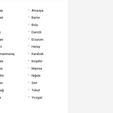
ay
Amasya
sir
Bartın
Bolu
m
Denizli
can
Erzurum
ri
Hatay
manmaraş
Karabük
ale
Kırşehir
ya
Manisa
hir
Niğde
un
Siirt
dağ
Tokat
a
Yozgat