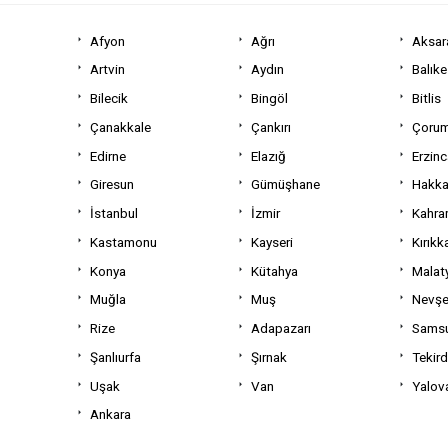
Afyon
Ağrı
Aksar
Artvin
Aydın
Balıke
Bilecik
Bingöl
Bitlis
Çanakkale
Çankırı
Çoru
Edirne
Elazığ
Erzin
Giresun
Gümüşhane
Hakka
İstanbul
İzmir
Kahra
Kastamonu
Kayseri
Kırıkk
Konya
Kütahya
Malat
Muğla
Muş
Nevşe
Rize
Adapazarı
Sams
Şanlıurfa
Şırnak
Tekir
Uşak
Van
Yalov
Ankara