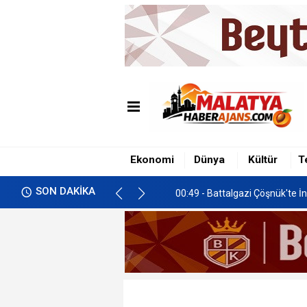
00:49 - Battalgazi Çöşnük'te İn
01:00 - İkizce'de Freni Boşala
Ekonomi
Dünya
Kültür
T
00:58 - Malatya’da Gastronomi 
SON DAKİKA
00:49 - Battalgazi Çöşnük'te İn
01:00 - İkizce'de Freni Boşala