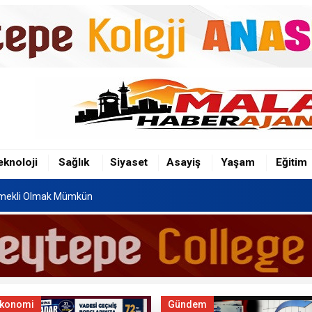
iş Sistemi Tercih Sonuçları Açıklandı
 Talebi Bakanlığın Gündemine Alındı
Dikkat; 72 Ay Taksit İçin Son Gün 31 Ağustos
eknoloji
Sağlık
Siyaset
Asayiş
Yaşam
Eğitim
Emekli Olmak Mümkün
'nun 12 Maddelik Tam Metni TBMM'ye Sunuldu
iş Sistemi Tercih Sonuçları Açıklandı
 Talebi Bakanlığın Gündemine Alındı
konomi
Gündem