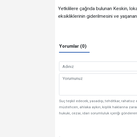
Yetkililere çağrıda bulunan Keskin, loka
eksikliklerinin giderilmesini ve yaşana
Yorumlar (0)
Suç teşkil edecek, yasadışı, tehditkar, rahatsız 
müstehcen, ahlaka aykırı, kişilik haklarına zarar
hukuki, cezai, idari sorumluluk içeriği gönderen