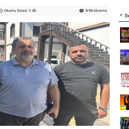
Okuma Süresi: 3 dk.
310
okunma
Ön