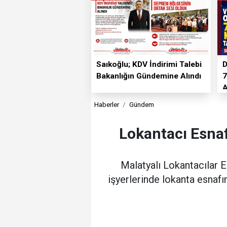
Saıkoğlu; KDV İndirimi Talebi
D
Bakanlığın Gündemine Alındı
7
Haberler
Gündem
Lokantacı Esnaf
Malatyalı Lokantacılar 
işyerlerinde lokanta esnafın