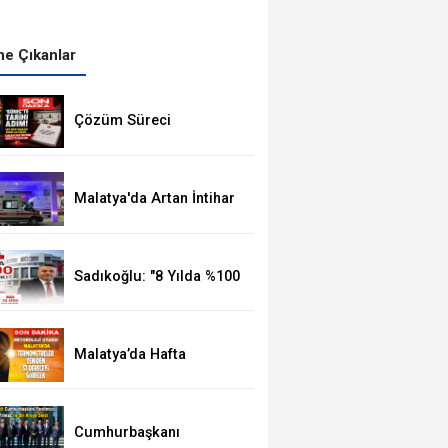
e Çıkanlar
Çözüm Süreci
Kanunu'nun 12 Maddelik
Tam Metni TBMM'ye
Sunuldu
Malatya'da Artan İntihar
Vakalarına Bir Yenisi
Daha Eklendi
Sadıkoğlu: "8 Yılda %100
Artan Üye Sayımız Bize
Güveni Gösteriyor
Malatya’da Hafta
Ortasında
Termometreler 37
Dereceyi Görecek
Cumhurbaşkanı