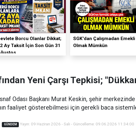
evlete Borcu Olanlar Dikkat;
SGK'dan Çalışmadan Emekli
2 Ay Taksit İçin Son Gün 31
Olmak Mümkün
Ağustos
ından Yeni Çarşı Tepkisi; "Dükka
Esnaf Odası Başkanı Murat Keskin, şehir merkezind
ın faaliyet gösterebilmesi için gerekli baca sistemle
Yayın: 09 Haziran 2026 - Salı - Güncelleme: 09.06.2026 11:34:00
GÜNDEM