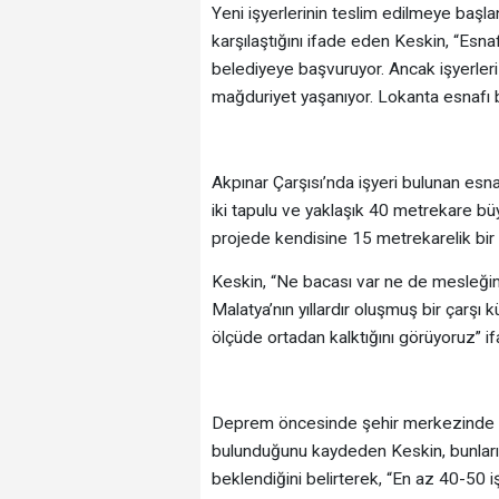
Yeni işyerlerinin teslim edilmeye başl
karşılaştığını ifade eden Keskin, “Esnaf 
belediyeye başvuruyor. Ancak işyerleri
mağduriyet yaşanıyor. Lokanta esnafı 
Akpınar Çarşısı’nda işyeri bulunan esn
iki tapulu ve yaklaşık 40 metrekare bü
projede kendisine 15 metrekarelik bir d
Keskin, “Ne bacası var ne de mesleğimi
Malatya’nın yıllardır oluşmuş bir çarşı 
ölçüde ortadan kalktığını görüyoruz” ifa
Deprem öncesinde şehir merkezinde 70
bulunduğunu kaydeden Keskin, bunların
beklendiğini belirterek, “En az 40-50 