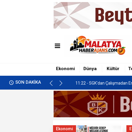
01:04 - 2026 (LGS) Liselere Geç
11:51 - Saıkoğlu; KDV İndirimi
11:43 - Devlete Borcu Olanlar 
Ekonomi
Dünya
Kültür
T
11:22 - SGK'dan Çalışmadan 
SON DAKİKA
01:18 - Çözüm Süreci Kanunu
01:04 - 2026 (LGS) Liselere Geç
11:51 - Saıkoğlu; KDV İndirimi
Ekonomi
E