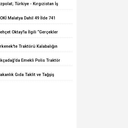
zpolat; Türkiye - Kırgızistan İş
ücü Türk Dünyasına Örnek
OKİ Malatya Dahil 49 İlde 741
lacaktır
uhtelif Arsa Satacak
ehçet Oktay'la İlgili “Gerçekler
çığa Çıkartılsın”
rkenek'te Traktörü Kalabalığın
zerine Sürdü: Köy Korucusu
kçadağ'da Emekli Polis Traktör
ğır Yaralandı
azasında Hayatını Kaybetti
akanlık Gıda Taklit ve Tağşiş
apan 34 Ürünü Açıkladı