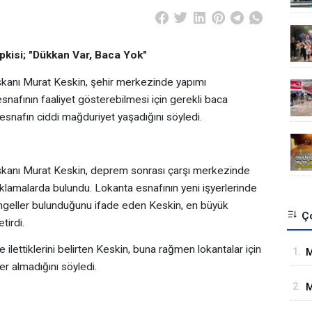
pkisi; "Dükkan Var, Baca Yok"
şkanı Murat Keskin, şehir merkezinde yapımı
snafının faaliyet gösterebilmesi için gerekli baca
 esnafın ciddi mağduriyet yaşadığını söyledi.
aşkanı Murat Keskin, deprem sonrası çarşı merkezinde
açıklamalarda bulundu. Lokanta esnafının yeni işyerlerinde
ngeller bulunduğunu ifade eden Keskin, en büyük
Ço
tirdi.
 ilettiklerini belirten Keskin, buna rağmen lokantalar için
1.
M
er almadığını söyledi.
İ
2.
M
G