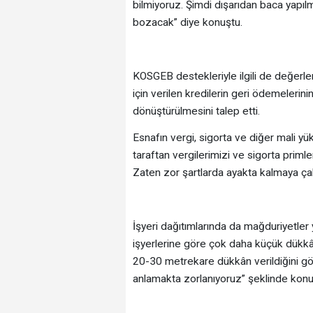
bilmiyoruz. Şimdi dışarıdan baca yapıl
bozacak” diye konuştu.
KOSGEB destekleriyle ilgili de değer
için verilen kredilerin geri ödemelerini
dönüştürülmesini talep etti.
Esnafın vergi, sigorta ve diğer mali yü
taraftan vergilerimizi ve sigorta primle
Zaten zor şartlarda ayakta kalmaya çalı
İşyeri dağıtımlarında da mağduriyetler
işyerlerine göre çok daha küçük dükkânl
20-30 metrekare dükkân verildiğini gör
anlamakta zorlanıyoruz” şeklinde konu