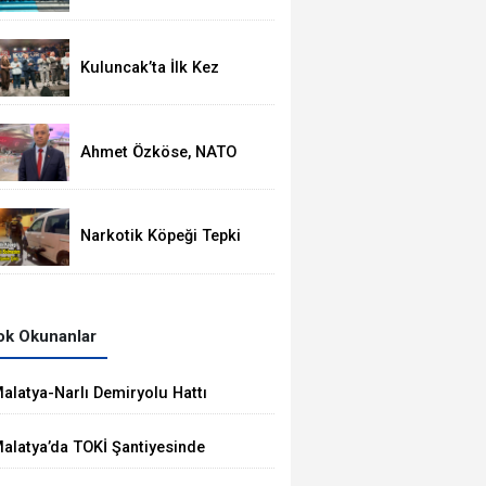
Yardımcısı Cevdet
Yılmaz, Malatya Heyetini
Kabul Etti
Kuluncak’ta İlk Kez
Düzenlenen Kültür
Festivali Sona Erdi
Ahmet Özköse, NATO
Zirvesinde Tüm Dünya
Türkiye'nin Gücünü
Gördü
Narkotik Köpeği Tepki
Verdi, Gizli Bölmede 1
KG Metamfetamin Çıktı
k Okunanlar
alatya-Narlı Demiryolu Hattı
halesini Kalyon İnşaat Kazandı
alatya’da TOKİ Şantiyesinde
öçük: 2 İşçi Hayatını Kaybetti