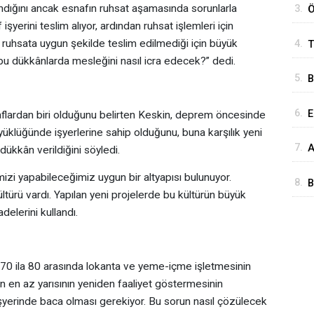
andığını ancak esnafın ruhsat aşamasında sorunlarla
3.
Ö
işyerini teslim alıyor, ardından ruhsat işlemleri için
G
 ruhsata uygun şekilde teslim edilmediği için büyük
4.
T
O
bu dükkânlarda mesleğini nasıl icra edecek?” dedi.
M
5.
B
A
6.
E
aflardan biri olduğunu belirten Keskin, deprem öncesinde
yüklüğünde işyerlerine sahip olduğunu, buna karşılık yeni
Ü
7.
A
ükkân verildiğini söyledi.
A
K
zi yapabileceğimiz uygun bir altyapısı bulunuyor.
8.
B
kültürü vardı. Yapılan yeni projelerde bu kültürün büyük
Y
delerini kullandı.
 ila 80 arasında lokanta ve yeme-içme işletmesinin
 en az yarısının yeniden faaliyet göstermesinin
işyerinde baca olması gerekiyor. Bu sorun nasıl çözülecek