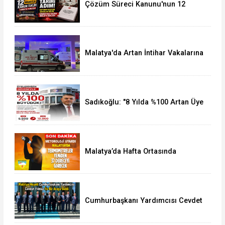
Çözüm Süreci Kanunu'nun 12
Maddelik Tam Metni TBMM'ye
Sunuldu
Malatya'da Artan İntihar Vakalarına
Bir Yenisi Daha Eklendi
Sadıkoğlu: "8 Yılda %100 Artan Üye
Sayımız Bize Güveni Gösteriyor
Malatya’da Hafta Ortasında
Termometreler 37 Dereceyi
Görecek
Cumhurbaşkanı Yardımcısı Cevdet
Yılmaz, Malatya Heyetini Kabul Etti