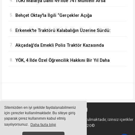
4.
TOKİ Malatya Dahil 49 İlde 741 Muhtelif Arsa
Satacak
5.
Behçet Oktay'la İlgili “Gerçekler Açığa
Çıkartılsın”
6.
Erkenek'te Traktörü Kalabalığın Üzerine Sürdü:
Köy Korucusu Ağır Yaralandı
7.
Akçadağ'da Emekli Polis Traktör Kazasında
Hayatını Kaybetti
8.
YÖK, 4 İlde Özel Öğrencilik Hakkını Bir Yıl Daha
Uzattı
Sitemizden en iyi şekilde faydalanabilmeniz
için çerezler kullanılmaktadır. Bu siteye giriş
yaparak çerez kullanımını kabul etmiş
Sitemizde bulunan içeriklerin tüm hakları saklı tutulmaktadır, izinsiz içerikler
sayılıyorsunuz.
Daha fazla bilgi
kullanılamaz. Copyright 2020©