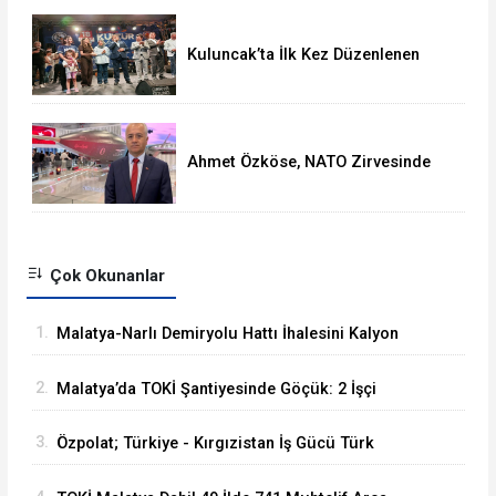
Kuluncak’ta İlk Kez Düzenlenen
Kültür Festivali Sona Erdi
Ahmet Özköse, NATO Zirvesinde
Tüm Dünya Türkiye'nin Gücünü
Gördü
Çok Okunanlar
1.
Malatya-Narlı Demiryolu Hattı İhalesini Kalyon
İnşaat Kazandı
2.
Malatya’da TOKİ Şantiyesinde Göçük: 2 İşçi
Hayatını Kaybetti
3.
Özpolat; Türkiye - Kırgızistan İş Gücü Türk
Dünyasına Örnek Olacaktır