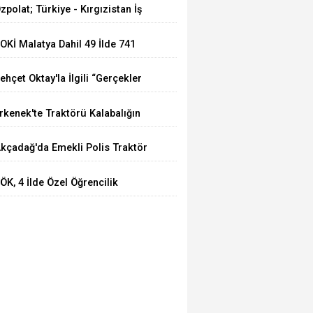
zpolat; Türkiye - Kırgızistan İş
ücü Türk Dünyasına Örnek
OKİ Malatya Dahil 49 İlde 741
lacaktır
uhtelif Arsa Satacak
ehçet Oktay'la İlgili “Gerçekler
çığa Çıkartılsın”
rkenek'te Traktörü Kalabalığın
zerine Sürdü: Köy Korucusu
kçadağ'da Emekli Polis Traktör
ğır Yaralandı
azasında Hayatını Kaybetti
ÖK, 4 İlde Özel Öğrencilik
akkını Bir Yıl Daha Uzattı