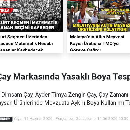
ürt Seçmen Üzerinden
Malatya'nın Altın Meyvesi
adece Matematik Hesabı
Kayısı Üreticisi TMO'yu
apanlar Kaybedecek
Göreve Çağrdı
Çay Markasında Yasaklı Boya Tespi
; Dimsam Çay, Ayder Timya Zengin Çay, Çay Zamanı
ysan Ürünlerinde Mevzuata Aykırı Boya Kullanımı Te
Yayın: 11 Haziran 2026 - Perşembe - Güncelleme: 11.06.2026 00:59
GÜNDEM