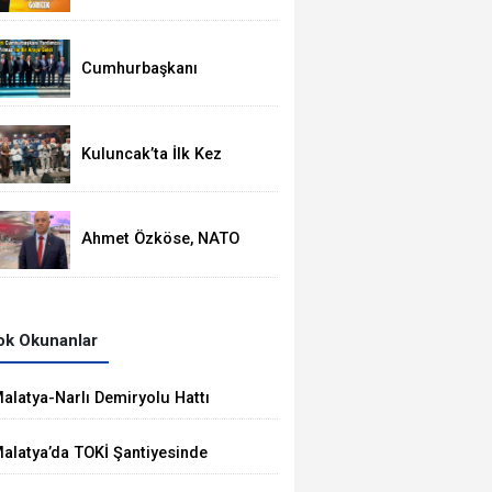
Ortasında
Termometreler 37
Dereceyi Görecek
Cumhurbaşkanı
Yardımcısı Cevdet
Yılmaz, Malatya Heyetini
Kabul Etti
Kuluncak’ta İlk Kez
Düzenlenen Kültür
Festivali Sona Erdi
Ahmet Özköse, NATO
Zirvesinde Tüm Dünya
Türkiye'nin Gücünü
Gördü
k Okunanlar
alatya-Narlı Demiryolu Hattı
halesini Kalyon İnşaat Kazandı
alatya’da TOKİ Şantiyesinde
öçük: 2 İşçi Hayatını Kaybetti