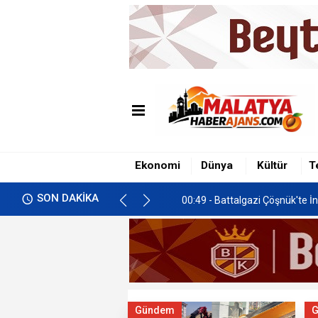
00:49 - Battalgazi Çöşnük'te İn
01:00 - İkizce'de Freni Boşala
00:58 - Malatya’da Gastronomi 
Ekonomi
Dünya
Kültür
T
00:49 - Battalgazi Çöşnük'te İn
SON DAKİKA
01:00 - İkizce'de Freni Boşala
Gündem