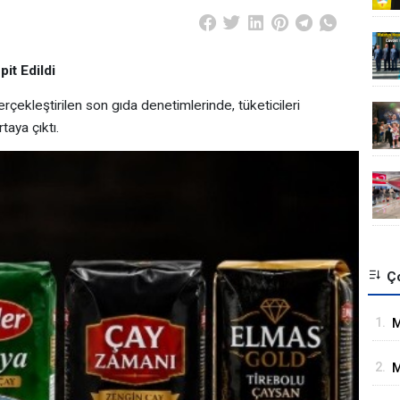
it Edildi
çekleştirilen son gıda denetimlerinde, tüketicileri
taya çıktı.
Ço
1.
M
İ
2.
M
G