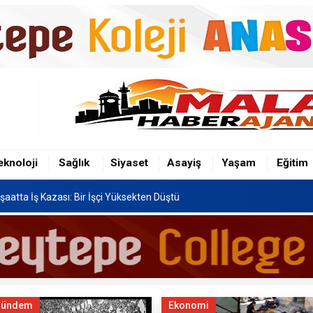
şaatta İş Kazası: Bir İşçi Yüksekten Düştü
n Hafriyat Kamyonu TOKİ Konutlarına Çarptı
Festivali, 8-16 Ağustos'ta Yapılacak
eknoloji
Sağlık
Siyaset
Asayiş
Yaşam
Eğitim
şaatta İş Kazası: Bir İşçi Yüksekten Düştü
n Hafriyat Kamyonu TOKİ Konutlarına Çarptı
Gündem
Ekonomi