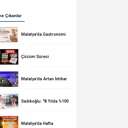
e Çıkanlar
Malatya’da Gastronomi
Festivali, 8-16
Ağustos'ta Yapılacak
Çözüm Süreci
Kanunu'nun 12 Maddelik
Tam Metni TBMM'ye
Sunuldu
Malatya'da Artan İntihar
Vakalarına Bir Yenisi
Daha Eklendi
Sadıkoğlu: "8 Yılda %100
Artan Üye Sayımız Bize
Güveni Gösteriyor
Malatya’da Hafta