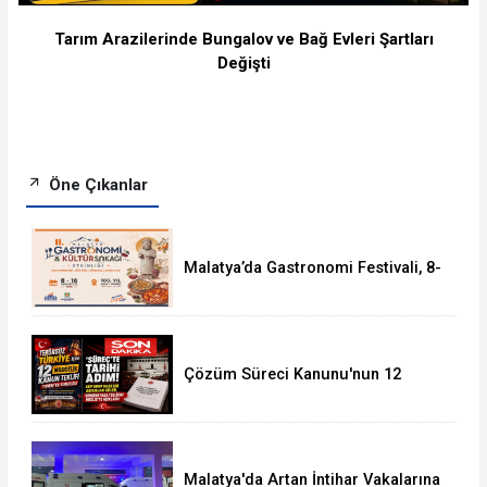
Tarım Arazilerinde Bungalov ve Bağ Evleri Şartları
Değişti
Öne Çıkanlar
Malatya’da Gastronomi Festivali, 8-
16 Ağustos'ta Yapılacak
Çözüm Süreci Kanunu'nun 12
Maddelik Tam Metni TBMM'ye
Sunuldu
Malatya'da Artan İntihar Vakalarına