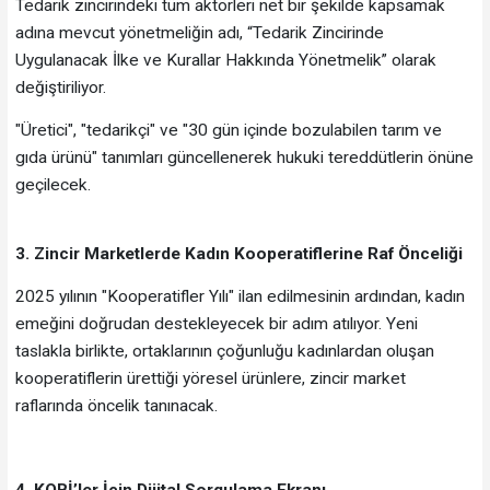
Tedarik zincirindeki tüm aktörleri net bir şekilde kapsamak
adına mevcut yönetmeliğin adı, “Tedarik Zincirinde
Uygulanacak İlke ve Kurallar Hakkında Yönetmelik” olarak
değiştiriliyor.
"Üretici", "tedarikçi" ve "30 gün içinde bozulabilen tarım ve
gıda ürünü" tanımları güncellenerek hukuki tereddütlerin önüne
geçilecek.
3. Zincir Marketlerde Kadın Kooperatiflerine Raf Önceliği
2025 yılının "Kooperatifler Yılı" ilan edilmesinin ardından, kadın
emeğini doğrudan destekleyecek bir adım atılıyor. Yeni
taslakla birlikte, ortaklarının çoğunluğu kadınlardan oluşan
kooperatiflerin ürettiği yöresel ürünlere, zincir market
raflarında öncelik tanınacak.
4. KOBİ’ler İçin Dijital Sorgulama Ekranı