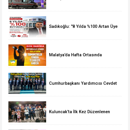
Bir Yenisi Daha Eklendi
Sadıkoğlu: "8 Yılda %100 Artan Üye
Sayımız Bize Güveni Gösteriyor
Malatya’da Hafta Ortasında
Termometreler 37 Dereceyi
Görecek
Cumhurbaşkanı Yardımcısı Cevdet
Yılmaz, Malatya Heyetini Kabul Etti
Kuluncak’ta İlk Kez Düzenlenen
Kültür Festivali Sona Erdi