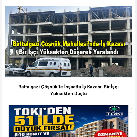
Battalgazi Çöşnük'te İnşaatta İş Kazası: Bir İşçi
Yüksekten Düştü