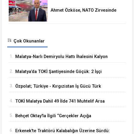
Ahmet Özköse, NATO Zirvesinde
Tüm Dünya Türkiye'nin Gücünü
Gördü
Çok Okunanlar
1.
Malatya-Narlı Demiryolu Hattı İhalesini Kalyon
İnşaat Kazandı
2.
Malatya’da TOKİ Şantiyesinde Göçük: 2 İşçi
Hayatını Kaybetti
3.
Özpolat; Türkiye - Kırgızistan İş Gücü Türk
Dünyasına Örnek Olacaktır
4.
TOKİ Malatya Dahil 49 İlde 741 Muhtelif Arsa
Satacak
5.
Behçet Oktay'la İlgili “Gerçekler Açığa
Çıkartılsın”
6.
Erkenek'te Traktörü Kalabalığın Üzerine Sürdü: