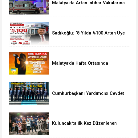
Malatya'da Artan İntihar Vakalarına
Bir Yenisi Daha Eklendi
Sadıkoğlu: "8 Yılda %100 Artan Üye
Sayımız Bize Güveni Gösteriyor
Malatya’da Hafta Ortasında
Termometreler 37 Dereceyi
Görecek
Cumhurbaşkanı Yardımcısı Cevdet
Yılmaz, Malatya Heyetini Kabul Etti
Kuluncak’ta İlk Kez Düzenlenen
Kültür Festivali Sona Erdi