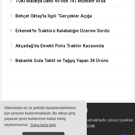
4.
TOKİ Malatya Dahil 49 İlde 741 Muhtelif Arsa
Satacak
5.
Behçet Oktay'la İlgili “Gerçekler Açığa
Çıkartılsın”
6.
Erkenek'te Traktörü Kalabalığın Üzerine Sürdü:
Köy Korucusu Ağır Yaralandı
7.
Akçadağ'da Emekli Polis Traktör Kazasında
Hayatını Kaybetti
8.
Bakanlık Gıda Taklit ve Tağşiş Yapan 34 Ürünü
Açıkladı
Sitemizden en iyi şekilde faydalanabilmeniz
için çerezler kullanılmaktadır. Bu siteye giriş
yaparak çerez kullanımını kabul etmiş
Sitemizde bulunan içeriklerin tüm hakları saklı tutulmaktadır, izinsiz içerikler
sayılıyorsunuz.
Daha fazla bilgi
kullanılamaz. Copyright 2020©