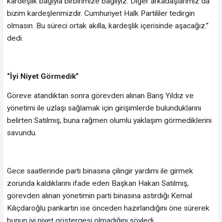
kardeşlik bağıyla birbirimize bağlıyız. Diğer arkadaşlarımız da
bizim kardeşlerimizdir. Cumhuriyet Halk Partililer tedirgin
olmasın. Bu süreci ortak akılla, kardeşlik içerisinde aşacağız.”
dedi.
“İyi Niyet Görmedik”
Göreve atandıktan sonra görevden alınan Barış Yıldız ve
yönetimi ile uzlaşı sağlamak için girişimlerde bulunduklarını
belirten Satılmış, buna rağmen olumlu yaklaşım görmediklerini
savundu.
Gece saatlerinde parti binasına çilingir yardımı ile girmek
zorunda kaldıklarını ifade eden Başkan Hakan Satılmış,
görevden alınan yönetimin parti binasına astırdığı Kemal
Kılıçdaroğlu pankartın ise önceden hazırlandığını öne sürerek
bunun iyi niyet göstergesi olmadığını söyledi.