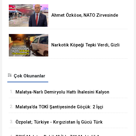
Ahmet Özköse, NATO Zirvesinde
Tüm Dünya Türkiye'nin Gücünü
Gördü
Narkotik Köpeği Tepki Verdi, Gizli
Bölmede 1 KG Metamfetamin Çıktı
Çok Okunanlar
1.
Malatya-Narlı Demiryolu Hattı İhalesini Kalyon
İnşaat Kazandı
2.
Malatya’da TOKİ Şantiyesinde Göçük: 2 İşçi
Hayatını Kaybetti
3.
Özpolat; Türkiye - Kırgızistan İş Gücü Türk
Dünyasına Örnek Olacaktır