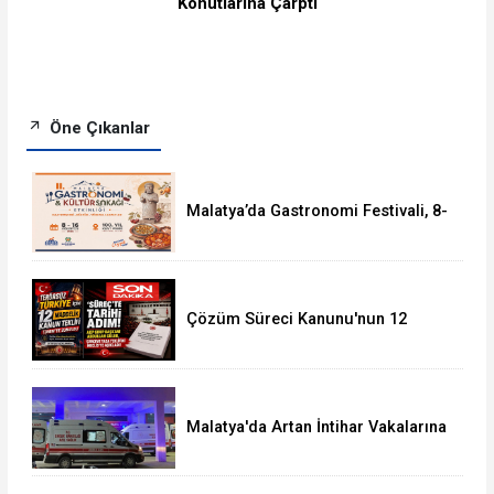
Konutlarına Çarptı
Öne Çıkanlar
Malatya’da Gastronomi Festivali, 8-
16 Ağustos'ta Yapılacak
Çözüm Süreci Kanunu'nun 12
Maddelik Tam Metni TBMM'ye
Sunuldu
Malatya'da Artan İntihar Vakalarına
Bir Yenisi Daha Eklendi