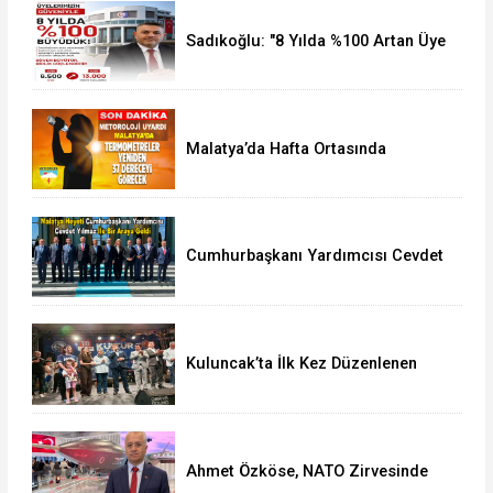
Sadıkoğlu: "8 Yılda %100 Artan Üye
Sayımız Bize Güveni Gösteriyor
Malatya’da Hafta Ortasında
Termometreler 37 Dereceyi
Görecek
Cumhurbaşkanı Yardımcısı Cevdet
Yılmaz, Malatya Heyetini Kabul Etti
Kuluncak’ta İlk Kez Düzenlenen
Kültür Festivali Sona Erdi
Ahmet Özköse, NATO Zirvesinde
Tüm Dünya Türkiye'nin Gücünü