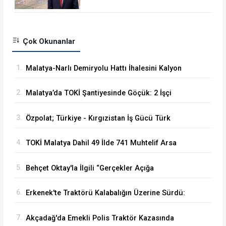
Gördü
Çok Okunanlar
1.
Malatya-Narlı Demiryolu Hattı İhalesini Kalyon
İnşaat Kazandı
2.
Malatya’da TOKİ Şantiyesinde Göçük: 2 İşçi
Hayatını Kaybetti
3.
Özpolat; Türkiye - Kırgızistan İş Gücü Türk
Dünyasına Örnek Olacaktır
4.
TOKİ Malatya Dahil 49 İlde 741 Muhtelif Arsa
Satacak
5.
Behçet Oktay'la İlgili “Gerçekler Açığa
Çıkartılsın”
6.
Erkenek'te Traktörü Kalabalığın Üzerine Sürdü:
Köy Korucusu Ağır Yaralandı
7.
Akçadağ'da Emekli Polis Traktör Kazasında