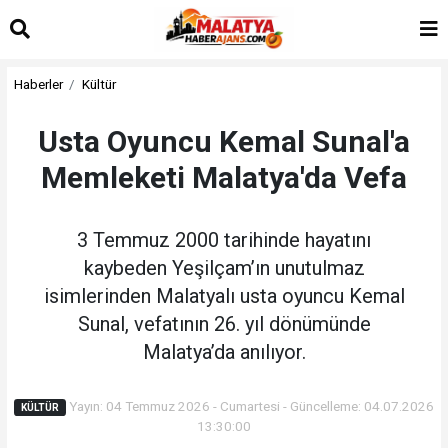
Haberler
Kültür
Usta Oyuncu Kemal Sunal'a
Memleketi Malatya'da Vefa
3 Temmuz 2000 tarihinde hayatını
kaybeden Yeşilçam’ın unutulmaz
isimlerinden Malatyalı usta oyuncu Kemal
Sunal, vefatının 26. yıl dönümünde
Malatya’da anılıyor.
Yayın: 04 Temmuz 2026 - Cumartesi - Güncelleme: 04.07.2026
KÜLTÜR
13:30:00