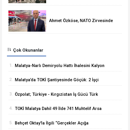
Ahmet Özköse, NATO Zirvesinde
Tüm Dünya Türkiye'nin Gücünü
Gördü
Çok Okunanlar
1.
Malatya-Narlı Demiryolu Hattı İhalesini Kalyon
İnşaat Kazandı
2.
Malatya’da TOKİ Şantiyesinde Göçük: 2 İşçi
Hayatını Kaybetti
3.
Özpolat; Türkiye - Kırgızistan İş Gücü Türk
Dünyasına Örnek Olacaktır
4.
TOKİ Malatya Dahil 49 İlde 741 Muhtelif Arsa
Satacak
5.
Behçet Oktay'la İlgili “Gerçekler Açığa