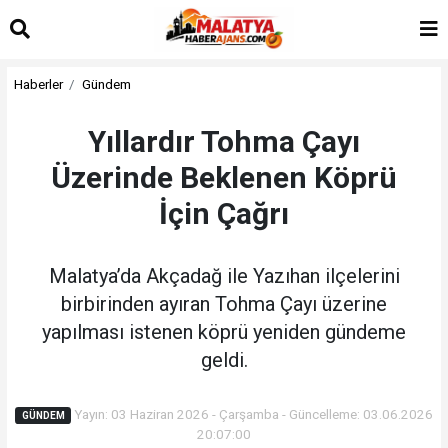
Haberler
Gündem
Yıllardır Tohma Çayı
Üzerinde Beklenen Köprü
İçin Çağrı
Malatya’da Akçadağ ile Yazıhan ilçelerini
birbirinden ayıran Tohma Çayı üzerine
yapılması istenen köprü yeniden gündeme
geldi.
Yayın: 03 Haziran 2026 - Çarşamba - Güncelleme: 03.06.2026
GÜNDEM
20:07:00