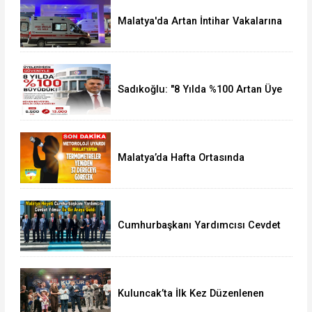
Malatya'da Artan İntihar Vakalarına
Bir Yenisi Daha Eklendi
Sadıkoğlu: "8 Yılda %100 Artan Üye
Sayımız Bize Güveni Gösteriyor
Malatya’da Hafta Ortasında
Termometreler 37 Dereceyi
Görecek
Cumhurbaşkanı Yardımcısı Cevdet
Yılmaz, Malatya Heyetini Kabul Etti
Kuluncak’ta İlk Kez Düzenlenen
Kültür Festivali Sona Erdi