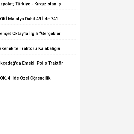
zpolat; Türkiye - Kırgızistan İş
ücü Türk Dünyasına Örnek
OKİ Malatya Dahil 49 İlde 741
lacaktır
uhtelif Arsa Satacak
ehçet Oktay'la İlgili “Gerçekler
çığa Çıkartılsın”
rkenek'te Traktörü Kalabalığın
zerine Sürdü: Köy Korucusu
kçadağ'da Emekli Polis Traktör
ğır Yaralandı
azasında Hayatını Kaybetti
ÖK, 4 İlde Özel Öğrencilik
akkını Bir Yıl Daha Uzattı