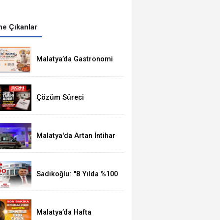
e Çıkanlar
Malatya’da Gastronomi
Festivali, 8-16
Ağustos'ta Yapılacak
Çözüm Süreci
Kanunu'nun 12 Maddelik
Tam Metni TBMM'ye
Sunuldu
Malatya'da Artan İntihar
Vakalarına Bir Yenisi
Daha Eklendi
Sadıkoğlu: "8 Yılda %100
Artan Üye Sayımız Bize
Güveni Gösteriyor
Malatya’da Hafta