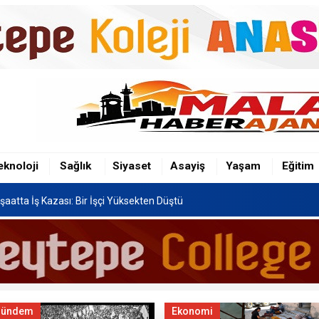
şaatta İş Kazası: Bir İşçi Yüksekten Düştü
n Hafriyat Kamyonu TOKİ Konutlarına Çarptı
Festivali, 8-16 Ağustos'ta Yapılacak
eknoloji
Sağlık
Siyaset
Asayiş
Yaşam
Eğitim
şaatta İş Kazası: Bir İşçi Yüksekten Düştü
n Hafriyat Kamyonu TOKİ Konutlarına Çarptı
Gündem
Ekonomi