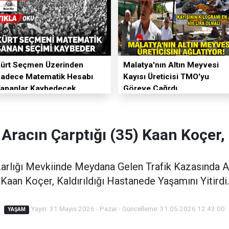
ürt Seçmen Üzerinden
Malatya'nın Altın Meyvesi
adece Matematik Hesabı
Kayısı Üreticisi TMO'yu
apanlar Kaybedecek
Göreve Çağrdı
Aracın Çarptığı (35) Kaan Koçer,
arlığı Mevkiinde Meydana Gelen Trafik Kazasında Ağ
Kaan Koçer, Kaldırıldığı Hastanede Yaşamını Yitirdi.
Yayın: 31 Mayıs 2026 - Pazar - Güncelleme: 31.05.2026 12:43:00
YAŞAM