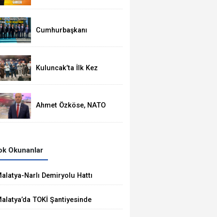
Ortasında
Termometreler 37
Dereceyi Görecek
Cumhurbaşkanı
Yardımcısı Cevdet
Yılmaz, Malatya Heyetini
Kabul Etti
Kuluncak’ta İlk Kez
Düzenlenen Kültür
Festivali Sona Erdi
Ahmet Özköse, NATO
Zirvesinde Tüm Dünya
Türkiye'nin Gücünü
Gördü
k Okunanlar
alatya-Narlı Demiryolu Hattı
halesini Kalyon İnşaat Kazandı
alatya’da TOKİ Şantiyesinde
öçük: 2 İşçi Hayatını Kaybetti