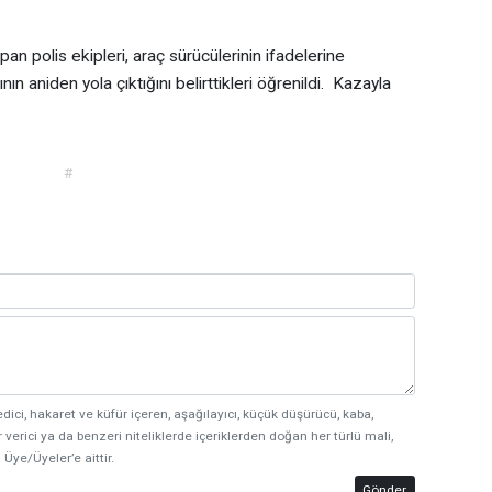
n polis ekipleri, araç sürücülerinin ifadelerine
ın aniden yola çıktığını belirttikleri öğrenildi. Kazayla
#
edici, hakaret ve küfür içeren, aşağılayıcı, küçük düşürücü, kaba,
 verici ya da benzeri niteliklerde içeriklerden doğan her türlü mali,
 Üye/Üyeler’e aittir.
Gönder