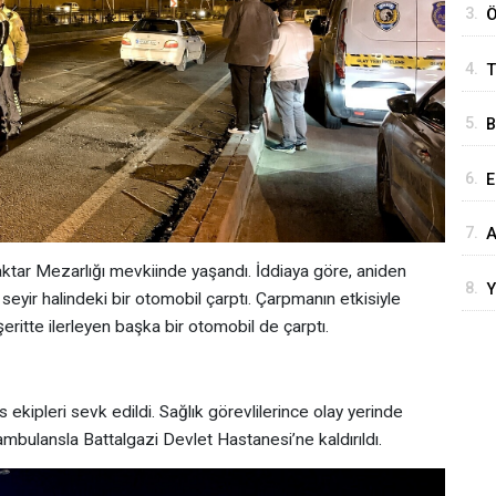
3.
Ö
G
4.
T
O
M
5.
B
A
6.
E
Ü
7.
A
A
K
ktar Mezarlığı mevkiinde yaşandı. İddiaya göre, aniden
8.
Y
 seyir halindeki bir otomobil çarptı. Çarpmanın etkisiyle
H
eritte ilerleyen başka bir otomobil de çarptı.
s ekipleri sevk edildi. Sağlık görevlilerince olay yerinde
 ambulansla Battalgazi Devlet Hastanesi’ne kaldırıldı.