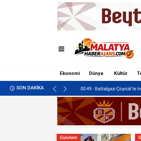
00:49 - Battalgazi Çöşnük'te İn
01:00 - İkizce'de Freni Boşala
00:58 - Malatya’da Gastronomi 
Ekonomi
Dünya
Kültür
T
00:49 - Battalgazi Çöşnük'te İn
SON DAKİKA
01:00 - İkizce'de Freni Boşala
Gündem