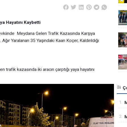
ya Hayatını Kaybetti
evkiinde Meydana Gelen Trafik Kazasında Karşıya
Ağır Yaralanan 35 Yaşındaki Kaan Koçer, Kaldırıldığı
trafik kazasında iki aracın çarptığı yaya hayatını
Ço
1.
M
İ
2.
M
G