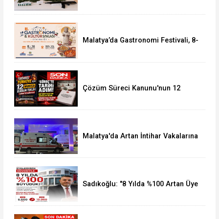
Uyuşturucudan 12 Kişi Tutuklandı
Malatya’da Gastronomi Festivali, 8-
16 Ağustos'ta Yapılacak
Çözüm Süreci Kanunu'nun 12
Maddelik Tam Metni TBMM'ye
Sunuldu
Malatya'da Artan İntihar Vakalarına
Bir Yenisi Daha Eklendi
Sadıkoğlu: "8 Yılda %100 Artan Üye
Sayımız Bize Güveni Gösteriyor