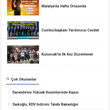
Malatya’da Hafta Ortasında
Termometreler 37 Dereceyi
Görecek
Cumhurbaşkanı Yardımcısı Cevdet
Yılmaz, Malatya Heyetini Kabul Etti
Kuluncak’ta İlk Kez Düzenlenen
Kültür Festivali Sona Erdi
Çok Okunanlar
1.
Darende’nin Yüksek Kesimlerinde Kayısı
Hasadı Başladı
2.
Saıkoğlu; KDV İndirimi Talebi Bakanlığın