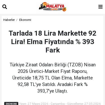
Haberler
Ekonomi
Tarlada 18 Lira Markette 92
Lira! Elma Fiyatında % 393
Fark
Türkiye Ziraat Odaları Birliği (TZOB) Nisan
2026 Üretici-Market Fiyat Raporu,
Üreticide 18,75 TL Olan Elma, Markette
92,58 TL’ye Satıldı. Aradaki Fark %
393,7’ye Ulaştı.
Yayın: 27 Mayıs 2026 - Çarşamba - Güncelleme: 27.05.2026
EKONOMI