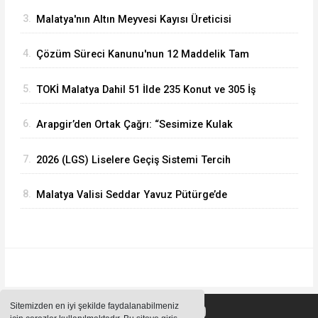
Gündemine Alındı
3.
Malatya'nın Altın Meyvesi Kayısı Üreticisi
TMO'yu Göreve Çağrdı
4.
Çözüm Süreci Kanunu'nun 12 Maddelik Tam
Metni TBMM'ye Sunuldu
5.
TOKİ Malatya Dahil 51 İlde 235 Konut ve 305 İş
Yeri Satacak
6.
Arapgir’den Ortak Çağrı: “Sesimize Kulak
Verilsin, Yolumuz Yapılsın”
7.
2026 (LGS) Liselere Geçiş Sistemi Tercih
Sonuçları Açıklandı
8.
Malatya Valisi Seddar Yavuz Pütürge’de
Yatırımları Mercek Altına Aldı
Sitemizden en iyi şekilde faydalanabilmeniz