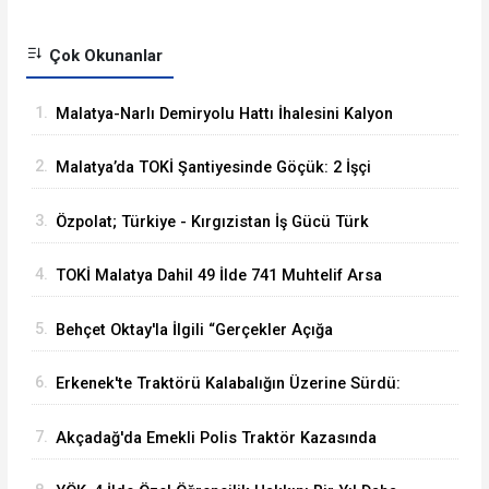
Çok Okunanlar
1.
Malatya-Narlı Demiryolu Hattı İhalesini Kalyon
İnşaat Kazandı
2.
Malatya’da TOKİ Şantiyesinde Göçük: 2 İşçi
Hayatını Kaybetti
3.
Özpolat; Türkiye - Kırgızistan İş Gücü Türk
Dünyasına Örnek Olacaktır
4.
TOKİ Malatya Dahil 49 İlde 741 Muhtelif Arsa
Satacak
5.
Behçet Oktay'la İlgili “Gerçekler Açığa
Çıkartılsın”
6.
Erkenek'te Traktörü Kalabalığın Üzerine Sürdü:
Köy Korucusu Ağır Yaralandı
7.
Akçadağ'da Emekli Polis Traktör Kazasında
Hayatını Kaybetti