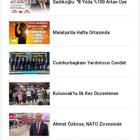
Sadıkoğlu: "8 Yılda %100 Artan Üye
Sayımız Bize Güveni Gösteriyor
Malatya’da Hafta Ortasında
Termometreler 37 Dereceyi
Görecek
Cumhurbaşkanı Yardımcısı Cevdet
Yılmaz, Malatya Heyetini Kabul Etti
Kuluncak’ta İlk Kez Düzenlenen
Kültür Festivali Sona Erdi
Ahmet Özköse, NATO Zirvesinde
Tüm Dünya Türkiye'nin Gücünü
Gördü