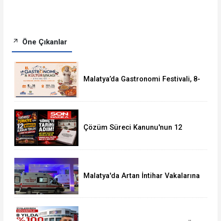
Öne Çıkanlar
Malatya’da Gastronomi Festivali, 8-
16 Ağustos'ta Yapılacak
Çözüm Süreci Kanunu'nun 12
Maddelik Tam Metni TBMM'ye
Sunuldu
Malatya'da Artan İntihar Vakalarına
Bir Yenisi Daha Eklendi