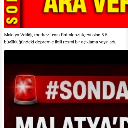
Malatya Valiliği, merkez üssü Battalgazi ilçesi olan 5.6
büyüklüğündeki depremle ilgili resmi bir açıklama yayınladı.