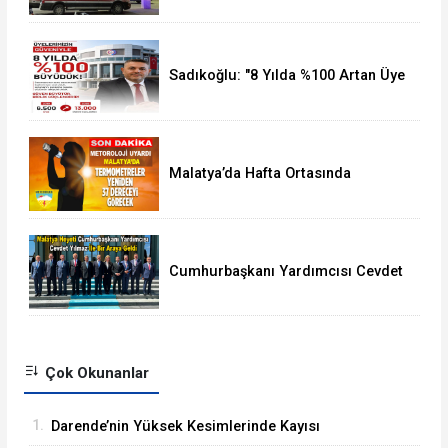
Sadıkoğlu: "8 Yılda %100 Artan Üye
Sayımız Bize Güveni Gösteriyor
Malatya’da Hafta Ortasında
Termometreler 37 Dereceyi
Görecek
Cumhurbaşkanı Yardımcısı Cevdet
Yılmaz, Malatya Heyetini Kabul Etti
Çok Okunanlar
1.
Darende’nin Yüksek Kesimlerinde Kayısı