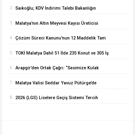
Hasadı Başladı
2.
Saıkoğlu; KDV İndirimi Talebi Bakanlığın
Gündemine Alındı
3.
Malatya'nın Altın Meyvesi Kayısı Üreticisi
TMO'yu Göreve Çağrdı
4.
Çözüm Süreci Kanunu'nun 12 Maddelik Tam
Metni TBMM'ye Sunuldu
5.
TOKİ Malatya Dahil 51 İlde 235 Konut ve 305 İş
Yeri Satacak
6.
Arapgir’den Ortak Çağrı: “Sesimize Kulak
Verilsin, Yolumuz Yapılsın”
7.
Malatya Valisi Seddar Yavuz Pütürge’de
Yatırımları Mercek Altına Aldı
8.
2026 (LGS) Liselere Geçiş Sistemi Tercih
Sonuçları Açıklandı