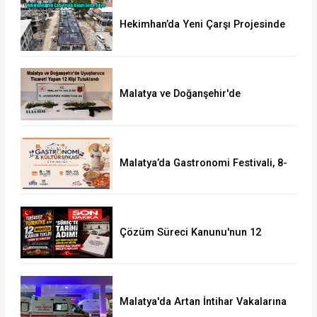
Hekimhan’da Yeni Çarşı Projesinde
İnşaatlar Yükselmeye Başladı
Malatya ve Doğanşehir'de
Uyuşturucudan 12 Kişi Tutuklandı
Malatya’da Gastronomi Festivali, 8-
16 Ağustos'ta Yapılacak
Çözüm Süreci Kanunu'nun 12
Maddelik Tam Metni TBMM'ye
Sunuldu
Malatya'da Artan İntihar Vakalarına
Bir Yenisi Daha Eklendi