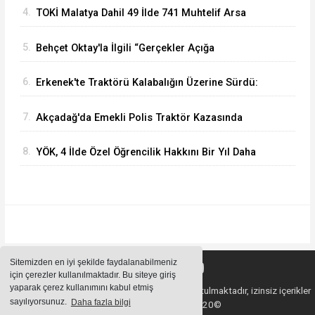
4.
TOKİ Malatya Dahil 49 İlde 741 Muhtelif Arsa
Satacak
5.
Behçet Oktay'la İlgili “Gerçekler Açığa
Çıkartılsın”
6.
Erkenek'te Traktörü Kalabalığın Üzerine Sürdü:
Köy Korucusu Ağır Yaralandı
7.
Akçadağ'da Emekli Polis Traktör Kazasında
Hayatını Kaybetti
8.
YÖK, 4 İlde Özel Öğrencilik Hakkını Bir Yıl Daha
Uzattı
Sitemizden en iyi şekilde faydalanabilmeniz
için çerezler kullanılmaktadır. Bu siteye giriş
yaparak çerez kullanımını kabul etmiş
Sitemizde bulunan içeriklerin tüm hakları saklı tutulmaktadır, izinsiz içerikler
sayılıyorsunuz.
Daha fazla bilgi
kullanılamaz. Copyright 2020©