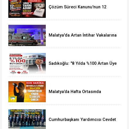
Çözüm Süreci Kanunu'nun 12
Maddelik Tam Metni TBMM'ye
Sunuldu
Malatya'da Artan İntihar Vakalarına
Bir Yenisi Daha Eklendi
Sadıkoğlu: "8 Yılda %100 Artan Üye
Sayımız Bize Güveni Gösteriyor
Malatya’da Hafta Ortasında
Termometreler 37 Dereceyi
Görecek
Cumhurbaşkanı Yardımcısı Cevdet
Yılmaz, Malatya Heyetini Kabul Etti