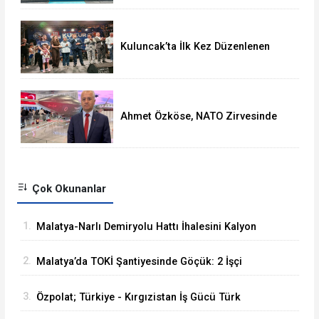
Kuluncak’ta İlk Kez Düzenlenen
Kültür Festivali Sona Erdi
Ahmet Özköse, NATO Zirvesinde
Tüm Dünya Türkiye'nin Gücünü
Gördü
Çok Okunanlar
1.
Malatya-Narlı Demiryolu Hattı İhalesini Kalyon
İnşaat Kazandı
2.
Malatya’da TOKİ Şantiyesinde Göçük: 2 İşçi
Hayatını Kaybetti
3.
Özpolat; Türkiye - Kırgızistan İş Gücü Türk
Dünyasına Örnek Olacaktır