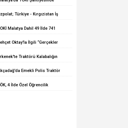
alatya’da TOKİ Şantiyesinde
öçük: 2 İşçi Hayatını Kaybetti
zpolat; Türkiye - Kırgızistan İş
ücü Türk Dünyasına Örnek
OKİ Malatya Dahil 49 İlde 741
lacaktır
uhtelif Arsa Satacak
ehçet Oktay'la İlgili “Gerçekler
çığa Çıkartılsın”
rkenek'te Traktörü Kalabalığın
zerine Sürdü: Köy Korucusu
kçadağ'da Emekli Polis Traktör
ğır Yaralandı
azasında Hayatını Kaybetti
ÖK, 4 İlde Özel Öğrencilik
akkını Bir Yıl Daha Uzattı