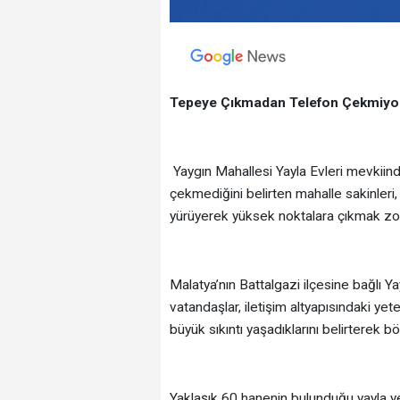
Tepeye Çıkmadan Telefon Çekmiyor
Yaygın Mahallesi Yayla Evleri mevkiin
çekmediğini belirten mahalle sakinleri,
yürüyerek yüksek noktalara çıkmak zoru
Malatya’nın Battalgazi ilçesine bağlı 
vatandaşlar, iletişim altyapısındaki ye
büyük sıkıntı yaşadıklarını belirterek b
Yaklaşık 60 hanenin bulunduğu yayla y