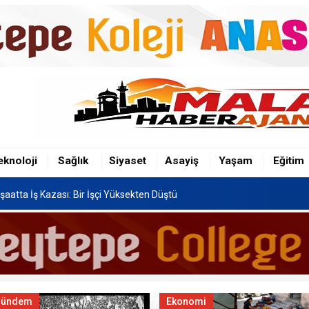
şaatta İş Kazası: Bir İşçi Yüksekten Düştü
n Hafriyat Kamyonu TOKİ Konutlarına Çarptı
eknoloji
Sağlık
Siyaset
Asayiş
Yaşam
Eğitim
Festivali, 8-16 Ağustos'ta Yapılacak
şaatta İş Kazası: Bir İşçi Yüksekten Düştü
n Hafriyat Kamyonu TOKİ Konutlarına Çarptı
Gündem
Ekonomi