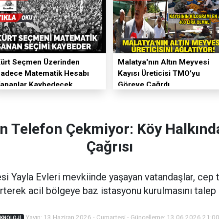
ürt Seçmen Üzerinden
Malatya'nın Altın Meyvesi
adece Matematik Hesabı
Kayısı Üreticisi TMO'yu
apanlar Kaybedecek
Göreve Çağrdı
 Telefon Çekmiyor: Köy Halkınd
Çağrısı
si Yayla Evleri mevkiinde yaşayan vatandaşlar, cep 
irterek acil bölgeye baz istasyonu kurulmasını talep e
Yayın: 13 Haziran 2026 - Cumartesi - Güncelleme: 13.06.2026 21:0
KNOLOJI