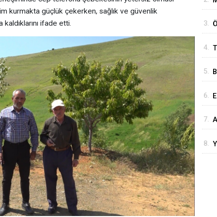
M
tişim kurmakta güçlük çekerken, sağlık ve güvenlik
G
 kaldıklarını ifade etti.
3.
Ö
G
4.
T
O
M
5.
B
A
6.
E
Ü
7.
A
A
K
8.
Y
H