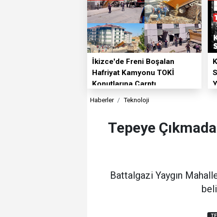
İkizce'de Freni Boşalan
K
Hafriyat Kamyonu TOKİ
S
Konutlarına Çarptı
Y
Haberler
Teknoloji
Tepeye Çıkmadan
Battalgazi Yaygın Mahalle
bel
TE