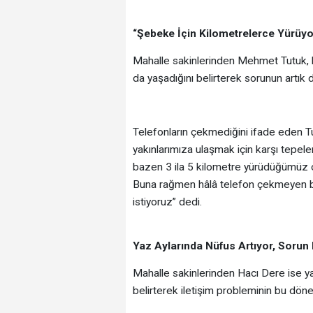
“Şebeke İçin Kilometrelerce Yürüy
Mahalle sakinlerinden Mehmet Tutuk, bö
da yaşadığını belirterek sorunun artık d
Telefonların çekmediğini ifade eden T
yakınlarımıza ulaşmak için karşı tepel
bazen 3 ila 5 kilometre yürüdüğümüz ol
Buna rağmen hâlâ telefon çekmeyen bir
istiyoruz” dedi.
Yaz Aylarında Nüfus Artıyor, Sorun
Mahalle sakinlerinden Hacı Dere ise ya
belirterek iletişim probleminin bu dön