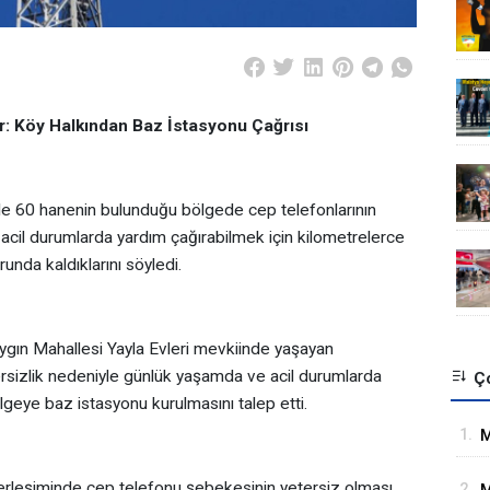
: Köy Halkından Baz İstasyonu Çağrısı
de 60 hanenin bulunduğu bölgede cep telefonlarının
 acil durumlarda yardım çağırabilmek için kilometrelerce
nda kaldıklarını söyledi.
Yaygın Mahallesi Yayla Evleri mevkiinde yaşayan
tersizlik nedeniyle günlük yaşamda ve acil durumlarda
Ço
ölgeye baz istasyonu kurulmasını talep etti.
1.
M
İ
erleşiminde cep telefonu şebekesinin yetersiz olması
2.