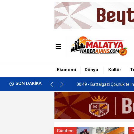
00:49 - Battalgazi Çöşnük'te İn
01:00 - İkizce'de Freni Boşala
Ekonomi
Dünya
Kültür
T
00:58 - Malatya’da Gastronomi 
SON DAKİKA
00:49 - Battalgazi Çöşnük'te İn
01:00 - İkizce'de Freni Boşala
Gündem