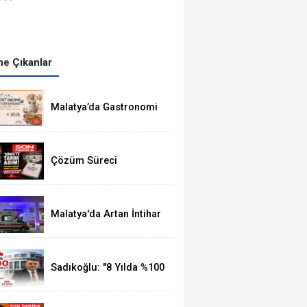
e Çıkanlar
Malatya’da Gastronomi
Festivali, 8-16
Ağustos'ta Yapılacak
Çözüm Süreci
Kanunu'nun 12 Maddelik
Tam Metni TBMM'ye
Sunuldu
Malatya'da Artan İntihar
Vakalarına Bir Yenisi
Daha Eklendi
Sadıkoğlu: "8 Yılda %100
Artan Üye Sayımız Bize
Güveni Gösteriyor