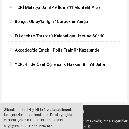
Dünyasına Örnek Olacaktır
4.
TOKİ Malatya Dahil 49 İlde 741 Muhtelif Arsa
Satacak
5.
Behçet Oktay'la İlgili “Gerçekler Açığa
Çıkartılsın”
6.
Erkenek'te Traktörü Kalabalığın Üzerine Sürdü:
Köy Korucusu Ağır Yaralandı
7.
Akçadağ'da Emekli Polis Traktör Kazasında
Hayatını Kaybetti
8.
YÖK, 4 İlde Özel Öğrencilik Hakkını Bir Yıl Daha
Uzattı
Sitemizden en iyi şekilde faydalanabilmeniz
için çerezler kullanılmaktadır. Bu siteye giriş
yaparak çerez kullanımını kabul etmiş
Sitemizde bulunan içeriklerin tüm hakları saklı tutulmaktadır, izinsiz içerikler
sayılıyorsunuz.
Daha fazla bilgi
kullanılamaz. Copyright 2020©