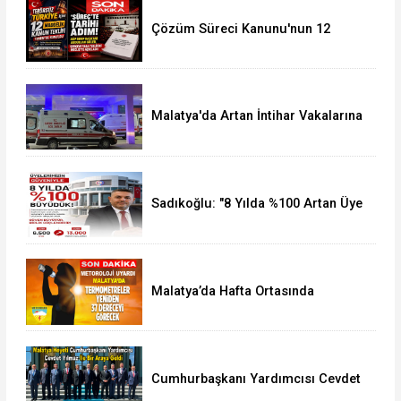
Çözüm Süreci Kanunu'nun 12
Maddelik Tam Metni TBMM'ye
Sunuldu
Malatya'da Artan İntihar Vakalarına
Bir Yenisi Daha Eklendi
Sadıkoğlu: "8 Yılda %100 Artan Üye
Sayımız Bize Güveni Gösteriyor
Malatya’da Hafta Ortasında
Termometreler 37 Dereceyi
Görecek
Cumhurbaşkanı Yardımcısı Cevdet
Yılmaz, Malatya Heyetini Kabul Etti