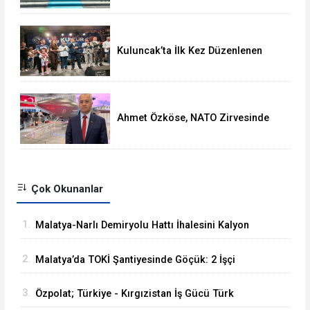
Kuluncak’ta İlk Kez Düzenlenen
Kültür Festivali Sona Erdi
Ahmet Özköse, NATO Zirvesinde
Tüm Dünya Türkiye'nin Gücünü
Gördü
Çok Okunanlar
1.
Malatya-Narlı Demiryolu Hattı İhalesini Kalyon
İnşaat Kazandı
2.
Malatya’da TOKİ Şantiyesinde Göçük: 2 İşçi
Hayatını Kaybetti
3.
Özpolat; Türkiye - Kırgızistan İş Gücü Türk