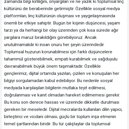
zamanda bilgi kirliliğini, önyargıları ve ne yazık ki toplumsal linç
kültürünü de beraberinde getirmiştir. Özellikle sosyal medya
platformları, linç kültürünün oluşması ve yaygınlaşmasında
önemli bir etkiye sahiptir. Bugün bir kişinin düşüncesi, yaşam
tarzı ya da herhangi bir olay üzerinden çok kısa sürede ağır
yargılara maruz bırakıldığını görebiliyoruz. Ancak
unutulmamalıdır ki insan onuru her şeyin üzerindedir.
Toplumsal huzurun korunabilmesi için farklı düşüncelere
tahammül gösterebilmek, empati kurabilmek ve sağduyulu
davranabilmek büyük önem taşımaktadır. Özellikle
gençlerimiz, dijital ortamda yazılan, çizilen ve konuşulan her
bilgiyi sorgulamadan kabul edebiliyor. Bu nedenle sosyal
medyada karşılaşılan bilgilerin mutlaka teyit edilmesi,
doğrulanması ve kanıt olmadan hareket edilmemesi gerekir.
Bu konu son derece hassas ve üzerinde dikkatle durulması
gereken bir meseledir. Dijital mecralarda kullanılan dilin yapıcı,
birleştirici ve vicdani olması; güçlü bir toplum inşa etmenin
temel şartlarından biridir. Bu tür çalıştaylar da toplumsal