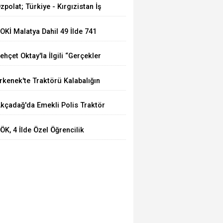
zpolat; Türkiye - Kırgızistan İş
ücü Türk Dünyasına Örnek
OKİ Malatya Dahil 49 İlde 741
lacaktır
uhtelif Arsa Satacak
ehçet Oktay'la İlgili “Gerçekler
çığa Çıkartılsın”
rkenek'te Traktörü Kalabalığın
zerine Sürdü: Köy Korucusu
kçadağ'da Emekli Polis Traktör
ğır Yaralandı
azasında Hayatını Kaybetti
ÖK, 4 İlde Özel Öğrencilik
akkını Bir Yıl Daha Uzattı