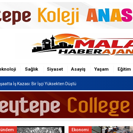
şaatta İş Kazası: Bir İşçi Yüksekten Düştü
n Hafriyat Kamyonu TOKİ Konutlarına Çarptı
Festivali, 8-16 Ağustos'ta Yapılacak
eknoloji
Sağlık
Siyaset
Asayiş
Yaşam
Eğitim
şaatta İş Kazası: Bir İşçi Yüksekten Düştü
n Hafriyat Kamyonu TOKİ Konutlarına Çarptı
Gündem
Ekonomi