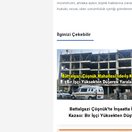
müstehcen, ahlaka aykırı, kişilik haklarına zarar
hukuki, cezai, idari sorumluluk içeriği gönderen
İlginizi Çekebilir
Battalgazi Çöşnük'te İnşaatta 
Kazası: Bir İşçi Yüksekten Düş