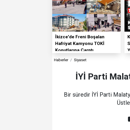
İkizce'de Freni Boşalan
K
Hafriyat Kamyonu TOKİ
S
Konutlarına Çarptı
Y
Haberler
Siyaset
İYİ Parti Mala
Bir süredir İYİ Parti Mala
Üstle