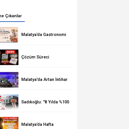
e Çıkanlar
Malatya’da Gastronomi
Festivali, 8-16
Ağustos'ta Yapılacak
Çözüm Süreci
Kanunu'nun 12 Maddelik
Tam Metni TBMM'ye
Sunuldu
Malatya'da Artan İntihar
Vakalarına Bir Yenisi
Daha Eklendi
Sadıkoğlu: "8 Yılda %100
Artan Üye Sayımız Bize
Güveni Gösteriyor
Malatya’da Hafta