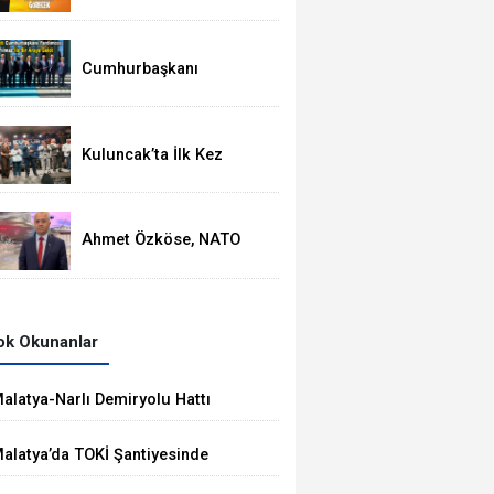
Ortasında
Termometreler 37
Dereceyi Görecek
Cumhurbaşkanı
Yardımcısı Cevdet
Yılmaz, Malatya Heyetini
Kabul Etti
Kuluncak’ta İlk Kez
Düzenlenen Kültür
Festivali Sona Erdi
Ahmet Özköse, NATO
Zirvesinde Tüm Dünya
Türkiye'nin Gücünü
Gördü
k Okunanlar
alatya-Narlı Demiryolu Hattı
halesini Kalyon İnşaat Kazandı
alatya’da TOKİ Şantiyesinde
öçük: 2 İşçi Hayatını Kaybetti