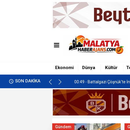
00:49 - Battalgazi Çöşnük'te İn
01:00 - İkizce'de Freni Boşala
00:58 - Malatya’da Gastronomi 
Ekonomi
Dünya
Kültür
T
00:49 - Battalgazi Çöşnük'te İn
SON DAKİKA
01:00 - İkizce'de Freni Boşala
Gündem