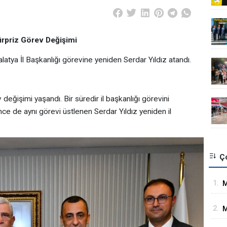
Sürpriz Görev Değişimi
alatya İl Başkanlığı görevine yeniden Serdar Yıldız atandı.
 değişimi yaşandı. Bir süredir il başkanlığı görevini
nce de aynı görevi üstlenen Serdar Yıldız yeniden il
Ço
1.
M
İ
2.
M
G