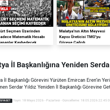
ürt Seçmen Üzerinden
Malatya'nın Altın Meyvesi
adece Matematik Hesabı
Kayısı Üreticisi TMO'yu
apanlar Kaybedecek
Göreve Çağrdı
tya İl Başkanlığına Yeniden Serda
tya İl Başkanlığı Görevini Yürüten Emircan Eren’in Ye
nen Serdar Yıldız Yeniden İl Başkanlığı Görevine Geti
Yayın: 18 Mayıs 2026 - Pazartesi - Güncelleme: 18.05.2026 22:45:
SIYASET