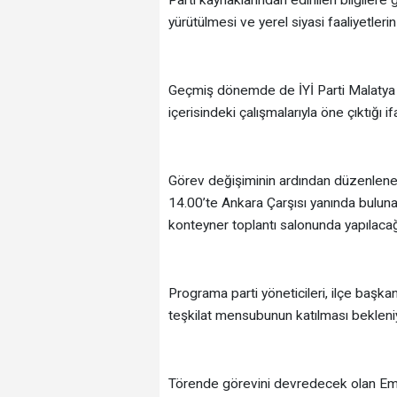
yürütülmesi ve yerel siyasi faaliyetlerin
Geçmiş dönemde de İYİ Parti Malatya İl 
içerisindeki çalışmalarıyla öne çıktığı if
Görev değişiminin ardından düzenlenec
14.00’te Ankara Çarşısı yanında bulunan 
konteyner toplantı salonunda yapılacağı
Programa parti yöneticileri, ilçe başkanl
teşkilat mensubunun katılması bekleni
Törende görevini devredecek olan Emir