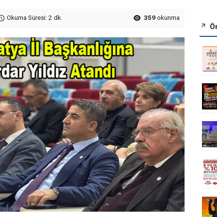
Okuma Süresi: 2 dk.
359
okunma
Ön