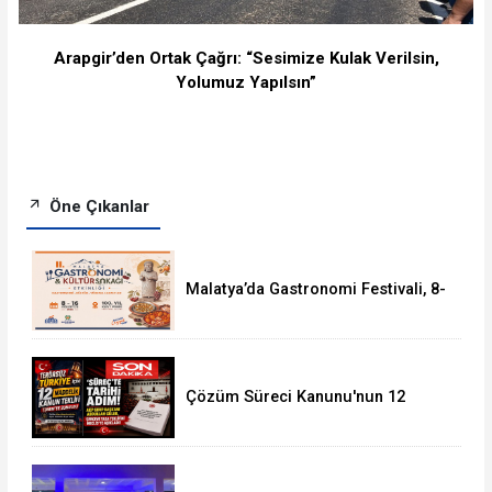
Arapgir’den Ortak Çağrı: “Sesimize Kulak Verilsin,
Yolumuz Yapılsın”
Öne Çıkanlar
Malatya’da Gastronomi Festivali, 8-
16 Ağustos'ta Yapılacak
Çözüm Süreci Kanunu'nun 12
Maddelik Tam Metni TBMM'ye
Sunuldu