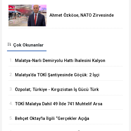
Ahmet Özköse, NATO Zirvesinde
Tüm Dünya Türkiye'nin Gücünü
Gördü
Çok Okunanlar
1.
Malatya-Narlı Demiryolu Hattı İhalesini Kalyon
İnşaat Kazandı
2.
Malatya’da TOKİ Şantiyesinde Göçük: 2 İşçi
Hayatını Kaybetti
3.
Özpolat; Türkiye - Kırgızistan İş Gücü Türk
Dünyasına Örnek Olacaktır
4.
TOKİ Malatya Dahil 49 İlde 741 Muhtelif Arsa
Satacak
5.
Behçet Oktay'la İlgili “Gerçekler Açığa
Çıkartılsın”