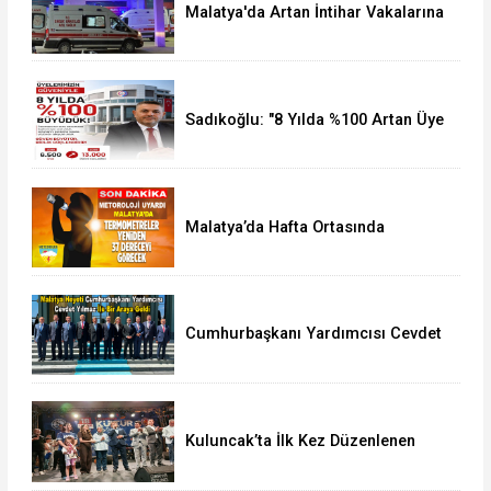
Malatya'da Artan İntihar Vakalarına
Bir Yenisi Daha Eklendi
Sadıkoğlu: "8 Yılda %100 Artan Üye
Sayımız Bize Güveni Gösteriyor
Malatya’da Hafta Ortasında
Termometreler 37 Dereceyi
Görecek
Cumhurbaşkanı Yardımcısı Cevdet
Yılmaz, Malatya Heyetini Kabul Etti
Kuluncak’ta İlk Kez Düzenlenen
Kültür Festivali Sona Erdi