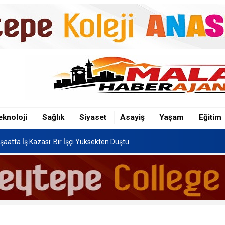
şaatta İş Kazası: Bir İşçi Yüksekten Düştü
n Hafriyat Kamyonu TOKİ Konutlarına Çarptı
eknoloji
Sağlık
Siyaset
Asayiş
Yaşam
Eğitim
Festivali, 8-16 Ağustos'ta Yapılacak
şaatta İş Kazası: Bir İşçi Yüksekten Düştü
n Hafriyat Kamyonu TOKİ Konutlarına Çarptı