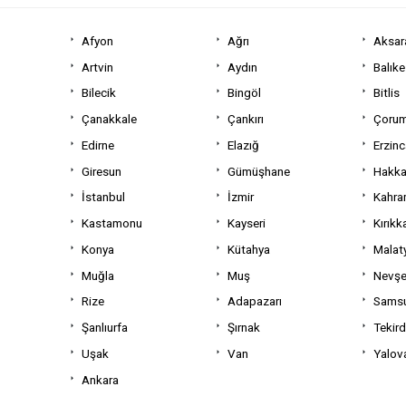
Afyon
Ağrı
Aksar
Artvin
Aydın
Balıke
Bilecik
Bingöl
Bitlis
Çanakkale
Çankırı
Çoru
Edirne
Elazığ
Erzin
Giresun
Gümüşhane
Hakka
İstanbul
İzmir
Kahra
Kastamonu
Kayseri
Kırıkk
Konya
Kütahya
Malat
Muğla
Muş
Nevşe
Rize
Adapazarı
Sams
Şanlıurfa
Şırnak
Tekir
Uşak
Van
Yalov
Ankara