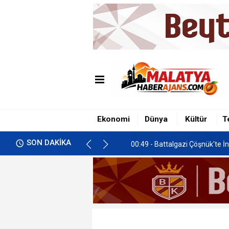
00:49 - Battalgazi Çöşnük'te İn
01:00 - İkizce'de Freni Boşala
Ekonomi
Dünya
Kültür
T
00:58 - Malatya’da Gastronomi 
SON DAKİKA
00:49 - Battalgazi Çöşnük'te İn
01:00 - İkizce'de Freni Boşala