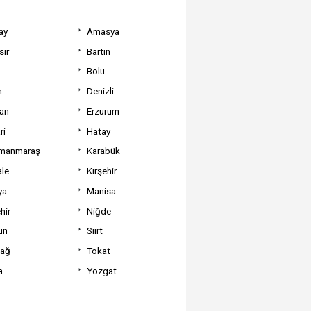
ay
Amasya
sir
Bartın
Bolu
m
Denizli
can
Erzurum
ri
Hatay
manmaraş
Karabük
ale
Kırşehir
ya
Manisa
hir
Niğde
un
Siirt
dağ
Tokat
a
Yozgat