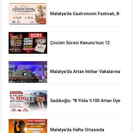
Malatya’da Gastronomi Festivali, 8-
16 Ağustos'ta Yapılacak
Çözüm Süreci Kanunu'nun 12
Maddelik Tam Metni TBMM'ye
Sunuldu
Malatya'da Artan İntihar Vakalarına
Bir Yenisi Daha Eklendi
Sadıkoğlu: "8 Yılda %100 Artan Üye
Sayımız Bize Güveni Gösteriyor
Malatya’da Hafta Ortasında