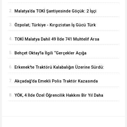
İnşaat Kazandı
2.
Malatya’da TOKİ Şantiyesinde Göçük: 2 İşçi
Hayatını Kaybetti
3.
Özpolat; Türkiye - Kırgızistan İş Gücü Türk
Dünyasına Örnek Olacaktır
4.
TOKİ Malatya Dahil 49 İlde 741 Muhtelif Arsa
Satacak
5.
Behçet Oktay'la İlgili “Gerçekler Açığa
Çıkartılsın”
6.
Erkenek'te Traktörü Kalabalığın Üzerine Sürdü:
Köy Korucusu Ağır Yaralandı
7.
Akçadağ'da Emekli Polis Traktör Kazasında
Hayatını Kaybetti
8.
YÖK, 4 İlde Özel Öğrencilik Hakkını Bir Yıl Daha
Uzattı