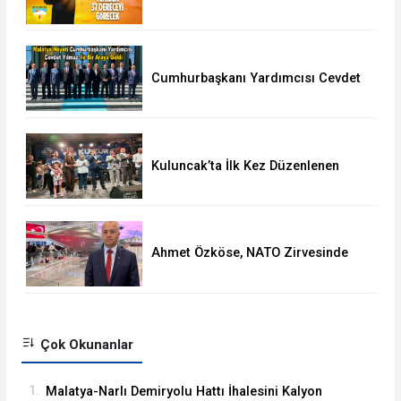
Termometreler 37 Dereceyi
Görecek
Cumhurbaşkanı Yardımcısı Cevdet
Yılmaz, Malatya Heyetini Kabul Etti
Kuluncak’ta İlk Kez Düzenlenen
Kültür Festivali Sona Erdi
Ahmet Özköse, NATO Zirvesinde
Tüm Dünya Türkiye'nin Gücünü
Gördü
Çok Okunanlar
1.
Malatya-Narlı Demiryolu Hattı İhalesini Kalyon