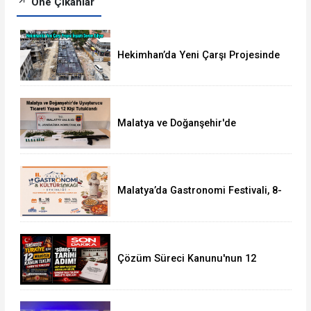
Öne Çıkanlar
Hekimhan’da Yeni Çarşı Projesinde
İnşaatlar Yükselmeye Başladı
Malatya ve Doğanşehir'de
Uyuşturucudan 12 Kişi Tutuklandı
Malatya’da Gastronomi Festivali, 8-
16 Ağustos'ta Yapılacak
Çözüm Süreci Kanunu'nun 12
Maddelik Tam Metni TBMM'ye
Sunuldu