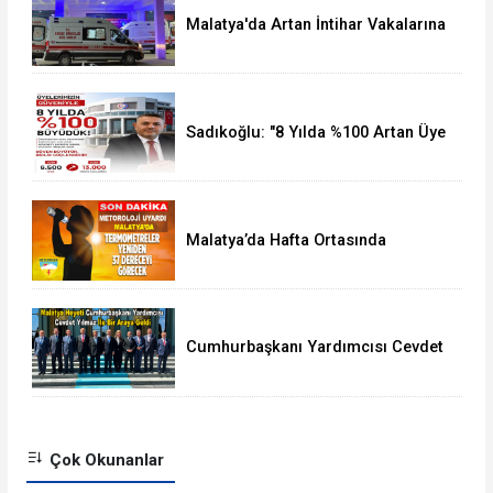
Malatya'da Artan İntihar Vakalarına
Bir Yenisi Daha Eklendi
Sadıkoğlu: "8 Yılda %100 Artan Üye
Sayımız Bize Güveni Gösteriyor
Malatya’da Hafta Ortasında
Termometreler 37 Dereceyi
Görecek
Cumhurbaşkanı Yardımcısı Cevdet
Yılmaz, Malatya Heyetini Kabul Etti
Çok Okunanlar