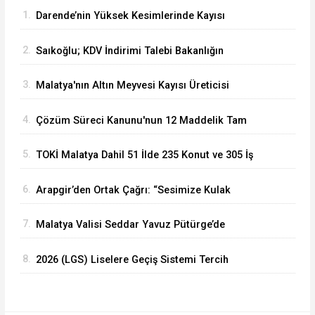
1.
Darende’nin Yüksek Kesimlerinde Kayısı
Hasadı Başladı
2.
Saıkoğlu; KDV İndirimi Talebi Bakanlığın
Gündemine Alındı
3.
Malatya'nın Altın Meyvesi Kayısı Üreticisi
TMO'yu Göreve Çağrdı
4.
Çözüm Süreci Kanunu'nun 12 Maddelik Tam
Metni TBMM'ye Sunuldu
5.
TOKİ Malatya Dahil 51 İlde 235 Konut ve 305 İş
Yeri Satacak
6.
Arapgir’den Ortak Çağrı: “Sesimize Kulak
Verilsin, Yolumuz Yapılsın”
7.
Malatya Valisi Seddar Yavuz Pütürge’de
Yatırımları Mercek Altına Aldı
8.
2026 (LGS) Liselere Geçiş Sistemi Tercih
Sonuçları Açıklandı