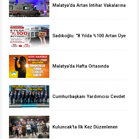
Malatya'da Artan İntihar Vakalarına
Bir Yenisi Daha Eklendi
Sadıkoğlu: "8 Yılda %100 Artan Üye
Sayımız Bize Güveni Gösteriyor
Malatya’da Hafta Ortasında
Termometreler 37 Dereceyi
Görecek
Cumhurbaşkanı Yardımcısı Cevdet
Yılmaz, Malatya Heyetini Kabul Etti
Kuluncak’ta İlk Kez Düzenlenen
Kültür Festivali Sona Erdi