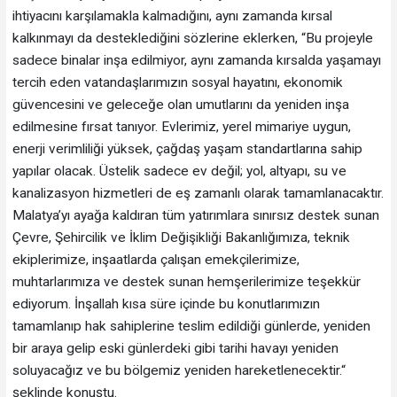
ihtiyacını karşılamakla kalmadığını, aynı zamanda kırsal
kalkınmayı da desteklediğini sözlerine eklerken, “Bu projeyle
sadece binalar inşa edilmiyor, aynı zamanda kırsalda yaşamayı
tercih eden vatandaşlarımızın sosyal hayatını, ekonomik
güvencesini ve geleceğe olan umutlarını da yeniden inşa
edilmesine fırsat tanıyor. Evlerimiz, yerel mimariye uygun,
enerji verimliliği yüksek, çağdaş yaşam standartlarına sahip
yapılar olacak. Üstelik sadece ev değil; yol, altyapı, su ve
kanalizasyon hizmetleri de eş zamanlı olarak tamamlanacaktır.
Malatya’yı ayağa kaldıran tüm yatırımlara sınırsız destek sunan
Çevre, Şehircilik ve İklim Değişikliği Bakanlığımıza, teknik
ekiplerimize, inşaatlarda çalışan emekçilerimize,
muhtarlarımıza ve destek sunan hemşerilerimize teşekkür
ediyorum. İnşallah kısa süre içinde bu konutlarımızın
tamamlanıp hak sahiplerine teslim edildiği günlerde, yeniden
bir araya gelip eski günlerdeki gibi tarihi havayı yeniden
soluyacağız ve bu bölgemiz yeniden hareketlenecektir.“
şeklinde konuştu.