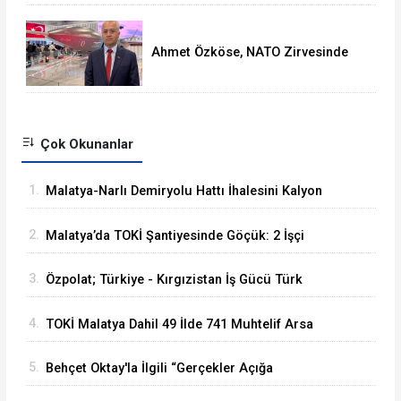
Ahmet Özköse, NATO Zirvesinde
Tüm Dünya Türkiye'nin Gücünü
Gördü
Çok Okunanlar
1.
Malatya-Narlı Demiryolu Hattı İhalesini Kalyon
İnşaat Kazandı
2.
Malatya’da TOKİ Şantiyesinde Göçük: 2 İşçi
Hayatını Kaybetti
3.
Özpolat; Türkiye - Kırgızistan İş Gücü Türk
Dünyasına Örnek Olacaktır
4.
TOKİ Malatya Dahil 49 İlde 741 Muhtelif Arsa
Satacak
5.
Behçet Oktay'la İlgili “Gerçekler Açığa
Çıkartılsın”