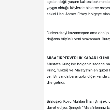
açıdan değil, yaşam kalitesi bakımında
yaygın olduğu köylerde binlerce meyve 
sakini Hacı Ahmet Erbey, bölgeye olan b
“Üniversiteyi kazanmıştım ama dönüp k
doğanın büyüsü beni bırakamadı. Buraya
MİSAFİRPERVERLİK KADAR İKLİM
Mustafa Kılınç ise bölgenin sadece manz
Kılınç, “Elazığ ve Malatya’nın en güzel
yer. Bir yanda baraj gölü, diğer yanda ç
dile getirdi.
Bilaluşağı Köyü Muhtarı İlhan Şimşek,
davet ediyor. Şimşek “Misafirlerimiz b