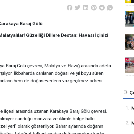
 Karakaya Baraj Gölü
alatyalılar! Güzelliği Dillere Destan: Havası İçinizi
ya Baraj Gölü çevresi, Malatya ve Elazığ arasında adeta
arşılıyor. İlkbaharda canlanan doğası ve yıl boyu süren
yanların hem de doğaseverlerin vazgeçilmez adresi
Ço
1.
M
Kale ilçesi arasında uzanan Karakaya Baraj Gölü çevresi,
İ
kalmıyor sunduğu manzara ve iklimle bölge halkı
2.
M
zel yeri” olarak gösteriliyor. Bahar aylarında doğanın
G
oğrafya, fotoğraf tutkunlarından doğaseverlere kadar