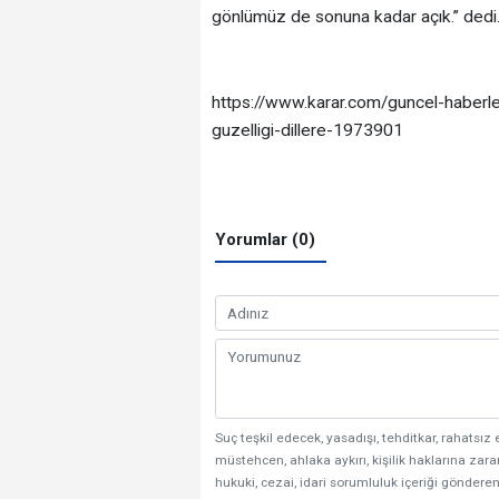
gönlümüz de sonuna kadar açık.” dedi
https://www.karar.com/guncel-haberler/
guzelligi-dillere-1973901
Yorumlar (0)
Suç teşkil edecek, yasadışı, tehditkar, rahatsız 
müstehcen, ahlaka aykırı, kişilik haklarına zarar
hukuki, cezai, idari sorumluluk içeriği gönderen