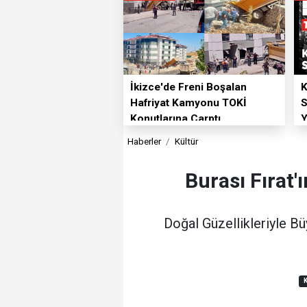
İkizce'de Freni Boşalan
K
Hafriyat Kamyonu TOKİ
S
Konutlarına Çarptı
Y
Haberler
Kültür
Burası Fırat'
Doğal Güzellikleriyle B