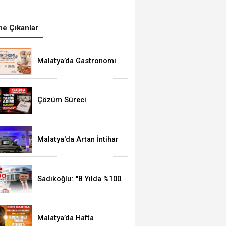
e Çıkanlar
Malatya’da Gastronomi
Festivali, 8-16
Ağustos'ta Yapılacak
Çözüm Süreci
Kanunu'nun 12 Maddelik
Tam Metni TBMM'ye
Sunuldu
Malatya'da Artan İntihar
Vakalarına Bir Yenisi
Daha Eklendi
Sadıkoğlu: "8 Yılda %100
Artan Üye Sayımız Bize
Güveni Gösteriyor
Malatya’da Hafta