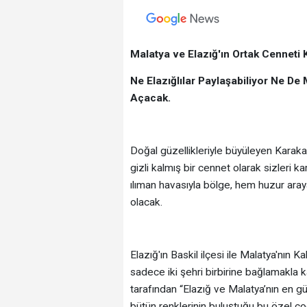
Malatya ve Elazığ'ın Ortak Cenneti
Ne Elazığlılar Paylaşabiliyor Ne De M
Açacak.
Doğal güzellikleriyle büyüleyen Karaka
gizli kalmış bir cennet olarak sizleri k
ılıman havasıyla bölge, hem huzur ara
olacak.
Elazığ'ın Baskil ilçesi ile Malatya'nın 
sadece iki şehri birbirine bağlamakla 
tarafından “Elazığ ve Malatya’nın en gü
bütün renklerinin buluştuğu bu özel c