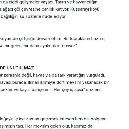
n da ciddi gelişmeler yaşadı. Tarım ve hayvancılığın
ağacı göl çevresine canlılık katıyor. Kuşsarayı köyü
ağlılığını şu sözlerle ifade ediyor:
öyümde çiftçiliğe devam ettim. Bu toprakların huzuru,
 bir gelen, bir daha ayrılmak istemiyor.”
İ DE UNUTULMAZ
arasıyla değil, havasıyla da fark yarattığını vurguladı.
 havası burada. Ilıman iklimiyle dört mevsim yaşanacak bir
içekler ve kayısı bahçeleri… Her şey iç açıcı.” sözlerini
 doğayla iç içe zaman geçirmek isteyen herkesi bölgeye
aşımızın tacı. Her mevsim gelen olur, kapımız da