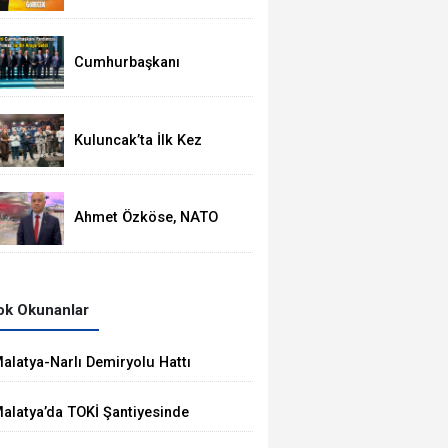
Ortasında
Termometreler 37
Dereceyi Görecek
Cumhurbaşkanı
Yardımcısı Cevdet
Yılmaz, Malatya Heyetini
Kabul Etti
Kuluncak’ta İlk Kez
Düzenlenen Kültür
Festivali Sona Erdi
Ahmet Özköse, NATO
Zirvesinde Tüm Dünya
Türkiye'nin Gücünü
Gördü
k Okunanlar
alatya-Narlı Demiryolu Hattı
halesini Kalyon İnşaat Kazandı
alatya’da TOKİ Şantiyesinde
öçük: 2 İşçi Hayatını Kaybetti