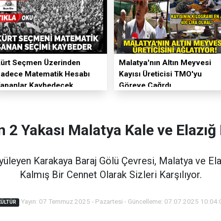
ürt Seçmen Üzerinden
Malatya'nın Altın Meyvesi
adece Matematik Hesabı
Kayısı Üreticisi TMO'yu
apanlar Kaybedecek
Göreve Çağrdı
ın 2 Yakası Malatya Kale ve Elazığ B
üyüleyen Karakaya Baraj Gölü Çevresi, Malatya ve Ela
Kalmış Bir Cennet Olarak Sizleri Karşılıyor.
Yayın: 07 Temmuz 2025 - Pazartesi - Güncelleme: 07.07.2025 10:04:
KÜLTÜR