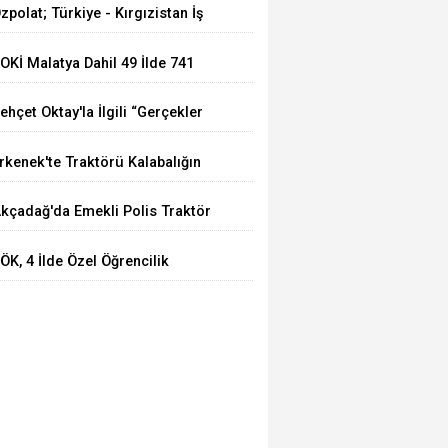
zpolat; Türkiye - Kırgızistan İş
ücü Türk Dünyasına Örnek
OKİ Malatya Dahil 49 İlde 741
lacaktır
uhtelif Arsa Satacak
ehçet Oktay'la İlgili “Gerçekler
çığa Çıkartılsın”
rkenek'te Traktörü Kalabalığın
zerine Sürdü: Köy Korucusu
kçadağ'da Emekli Polis Traktör
ğır Yaralandı
azasında Hayatını Kaybetti
ÖK, 4 İlde Özel Öğrencilik
akkını Bir Yıl Daha Uzattı