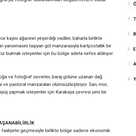
3.
Ö
G
4.
T
O
M
5.
B
e kayısı ağacının yeşerdiği vadiler, baharla birlikte
A
yansımasını taşıyan göl manzarasıyla kartpostallık bir
6.
E
r bulmak isteyenler için bu bölge adeta nefes aldırıyor.
Ü
7.
A
A
K
doğa ve fotoğraf severler, baraj gölüne uzanan dağ
8.
Y
ini ve pastoral manzaraları ölümsüzleştiriyor. Sarı, mor,
H
üyüş yapmak isteyenler için Karakaya çevresi yeni bir
AŞANABİLİRLİK
de faaliyete geçmesiyle birlikte bölge sadece ekonomik