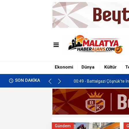
00:49 - Battalgazi Çöşnük'te İn
01:00 - İkizce'de Freni Boşala
00:58 - Malatya’da Gastronomi 
Ekonomi
Dünya
Kültür
T
00:49 - Battalgazi Çöşnük'te İn
SON DAKİKA
01:00 - İkizce'de Freni Boşala
Gündem