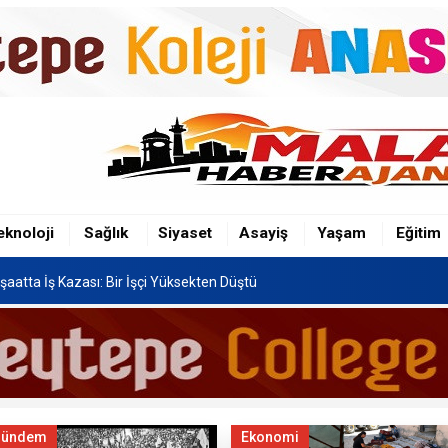
şaatta İş Kazası: Bir İşçi Yüksekten Düştü
n Hafriyat Kamyonu TOKİ Konutlarına Çarptı
Festivali, 8-16 Ağustos'ta Yapılacak
eknoloji
Sağlık
Siyaset
Asayiş
Yaşam
Eğitim
şaatta İş Kazası: Bir İşçi Yüksekten Düştü
n Hafriyat Kamyonu TOKİ Konutlarına Çarptı
Gündem
Ekonomi