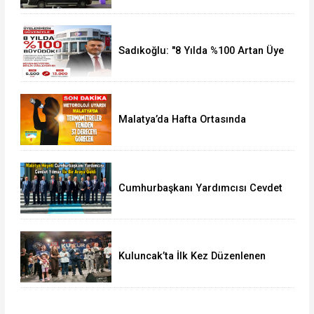
Sadıkoğlu: "8 Yılda %100 Artan Üye
Sayımız Bize Güveni Gösteriyor
Malatya’da Hafta Ortasında
Termometreler 37 Dereceyi
Görecek
Cumhurbaşkanı Yardımcısı Cevdet
Yılmaz, Malatya Heyetini Kabul Etti
Kuluncak’ta İlk Kez Düzenlenen
Kültür Festivali Sona Erdi