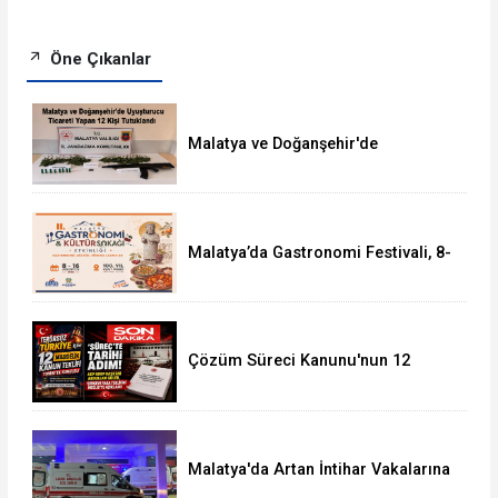
Öne Çıkanlar
Malatya ve Doğanşehir'de
Uyuşturucudan 12 Kişi Tutuklandı
Malatya’da Gastronomi Festivali, 8-
16 Ağustos'ta Yapılacak
Çözüm Süreci Kanunu'nun 12
Maddelik Tam Metni TBMM'ye
Sunuldu
Malatya'da Artan İntihar Vakalarına
Bir Yenisi Daha Eklendi