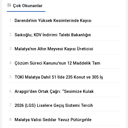
Çok Okunanlar
1.
Darende’nin Yüksek Kesimlerinde Kayısı
Hasadı Başladı
2.
Saıkoğlu; KDV İndirimi Talebi Bakanlığın
Gündemine Alındı
3.
Malatya'nın Altın Meyvesi Kayısı Üreticisi
TMO'yu Göreve Çağrdı
4.
Çözüm Süreci Kanunu'nun 12 Maddelik Tam
Metni TBMM'ye Sunuldu
5.
TOKİ Malatya Dahil 51 İlde 235 Konut ve 305 İş
Yeri Satacak
6.
Arapgir’den Ortak Çağrı: “Sesimize Kulak
Verilsin, Yolumuz Yapılsın”
7.
2026 (LGS) Liselere Geçiş Sistemi Tercih
Sonuçları Açıklandı
8.
Malatya Valisi Seddar Yavuz Pütürge’de
Yatırımları Mercek Altına Aldı