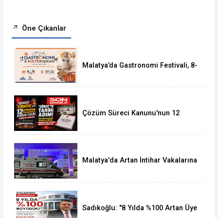
Öne Çıkanlar
Malatya’da Gastronomi Festivali, 8-
16 Ağustos'ta Yapılacak
Çözüm Süreci Kanunu'nun 12
Maddelik Tam Metni TBMM'ye
Sunuldu
Malatya'da Artan İntihar Vakalarına
Bir Yenisi Daha Eklendi
Sadıkoğlu: "8 Yılda %100 Artan Üye
Sayımız Bize Güveni Gösteriyor