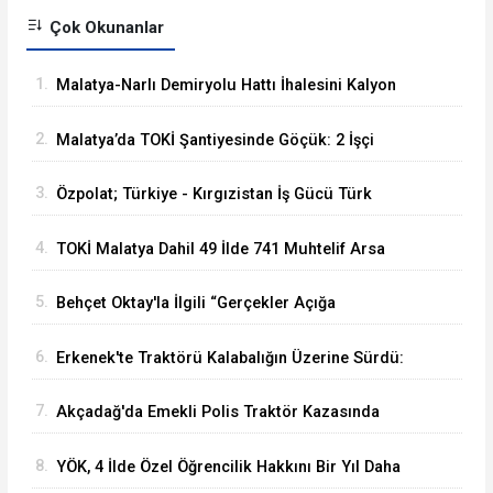
Çok Okunanlar
1.
Malatya-Narlı Demiryolu Hattı İhalesini Kalyon
İnşaat Kazandı
2.
Malatya’da TOKİ Şantiyesinde Göçük: 2 İşçi
Hayatını Kaybetti
3.
Özpolat; Türkiye - Kırgızistan İş Gücü Türk
Dünyasına Örnek Olacaktır
4.
TOKİ Malatya Dahil 49 İlde 741 Muhtelif Arsa
Satacak
5.
Behçet Oktay'la İlgili “Gerçekler Açığa
Çıkartılsın”
6.
Erkenek'te Traktörü Kalabalığın Üzerine Sürdü:
Köy Korucusu Ağır Yaralandı
7.
Akçadağ'da Emekli Polis Traktör Kazasında
Hayatını Kaybetti
8.
YÖK, 4 İlde Özel Öğrencilik Hakkını Bir Yıl Daha