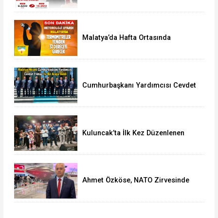
Malatya’da Hafta Ortasında
Termometreler 37 Dereceyi
Görecek
Cumhurbaşkanı Yardımcısı Cevdet
Yılmaz, Malatya Heyetini Kabul Etti
Kuluncak’ta İlk Kez Düzenlenen
Kültür Festivali Sona Erdi
Ahmet Özköse, NATO Zirvesinde
Tüm Dünya Türkiye'nin Gücünü
Gördü