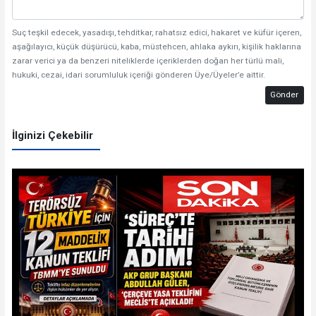
Suç teşkil edecek, yasadışı, tehditkar, rahatsız edici, hakaret ve küfür içeren,
aşağılayıcı, küçük düşürücü, kaba, müstehcen, ahlaka aykırı, kişilik haklarına
zarar verici ya da benzeri niteliklerde içeriklerden doğan her türlü mali,
hukuki, cezai, idari sorumluluk içeriği gönderen Üye/Üyeler’e aittir.
Gönder
İlginizi Çekebilir