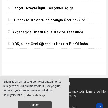
Satacak
5.
Behçet Oktay'la İlgili “Gerçekler Açığa
Çıkartılsın”
6.
Erkenek'te Traktörü Kalabalığın Üzerine Sürdü:
Köy Korucusu Ağır Yaralandı
7.
Akçadağ'da Emekli Polis Traktör Kazasında
Hayatını Kaybetti
8.
YÖK, 4 İlde Özel Öğrencilik Hakkını Bir Yıl Daha
Uzattı
Sitemizden en iyi şekilde faydalanabilmeniz
için çerezler kullanılmaktadır. Bu siteye giriş
yaparak çerez kullanımını kabul etmiş
Sitemizde bulunan içeriklerin tüm hakları saklı tutulmaktadır, izinsiz içerikler
sayılıyorsunuz.
Daha fazla bilgi
kullanılamaz. Copyright 2020©
Tamam
Haber Yazılımı:
Haber Sistemleri