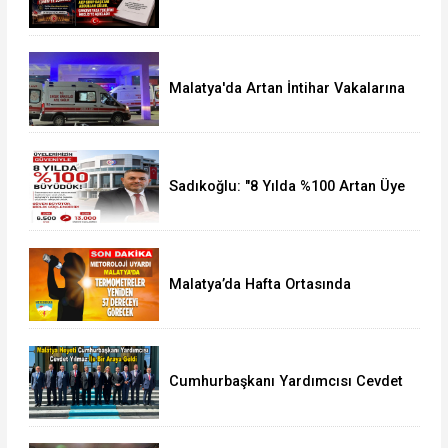
Maddelik Tam Metni TBMM'ye
Sunuldu
Malatya'da Artan İntihar Vakalarına
Bir Yenisi Daha Eklendi
Sadıkoğlu: "8 Yılda %100 Artan Üye
Sayımız Bize Güveni Gösteriyor
Malatya’da Hafta Ortasında
Termometreler 37 Dereceyi
Görecek
Cumhurbaşkanı Yardımcısı Cevdet
Yılmaz, Malatya Heyetini Kabul Etti