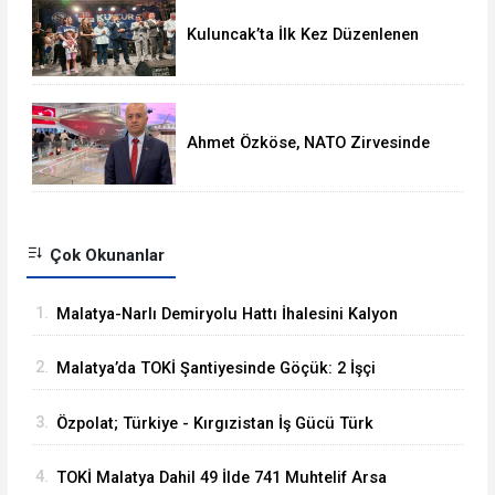
Kuluncak’ta İlk Kez Düzenlenen
Kültür Festivali Sona Erdi
Ahmet Özköse, NATO Zirvesinde
Tüm Dünya Türkiye'nin Gücünü
Gördü
Çok Okunanlar
1.
Malatya-Narlı Demiryolu Hattı İhalesini Kalyon
İnşaat Kazandı
2.
Malatya’da TOKİ Şantiyesinde Göçük: 2 İşçi
Hayatını Kaybetti
3.
Özpolat; Türkiye - Kırgızistan İş Gücü Türk
Dünyasına Örnek Olacaktır
4.
TOKİ Malatya Dahil 49 İlde 741 Muhtelif Arsa