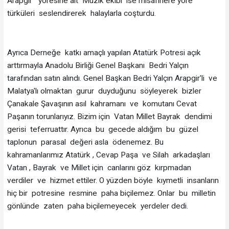
Arapgir yöresine ait Müzik ekibi ise misafirlere yöre
türküleri seslendirerek halaylarla coşturdu.
Ayrıca Derneğe katkı amaçlı yapılan Atatürk Potresi açık
arttırmayla Anadolu Birliği Genel Başkanı Bedri Yalçın
tarafından satın alındı. Genel Başkan Bedri Yalçın Arapgir'li ve
Malatya'lı olmaktan gurur duyduğunu söyleyerek bizler
Çanakale Şavaşının asıl kahramanı ve komutanı Cevat
Paşanın torunlarıyız. Bizim için Vatan Millet Bayrak dendimi
gerisi teferruattır. Ayrıca bu gecede aldığım bu güzel
taplonun parasal değeri asla ödenemez. Bu
kahramanlarımız Atatürk , Cevap Paşa ve Silah arkadaşları
Vatan , Bayrak ve Millet için canlarını göz kırpmadan
verdiler ve hizmet ettiler. O yüzden böyle kıymetli insanların
hiç bir potresine resmine paha biçilemez. Onlar bu milletin
gönlünde zaten paha biçilemeyecek yerdeler dedi.