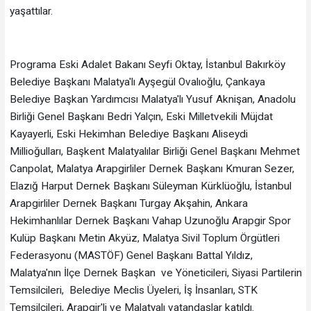
yaşattılar.
Programa Eski Adalet Bakanı Seyfi Oktay, İstanbul Bakırköy
Belediye Başkanı Malatya'lı Ayşegül Ovalıoğlu, Çankaya
Belediye Başkan Yardımcısı Malatya'lı Yusuf Aknişan, Anadolu
Birliği Genel Başkanı Bedri Yalçın, Eski Milletvekili Müjdat
Kayayerli, Eski Hekimhan Belediye Başkanı Aliseydi
Millioğulları, Başkent Malatyalılar Birliği Genel Başkanı Mehmet
Canpolat, Malatya Arapgirliler Dernek Başkanı Kmuran Sezer,
Elazığ Harput Dernek Başkanı Süleyman Kürklüoğlu, İstanbul
Arapgirliler Dernek Başkanı Turgay Akşahin, Ankara
Hekimhanlılar Dernek Başkanı Vahap Uzunoğlu Arapgir Spor
Kulüp Başkanı Metin Akyüz, Malatya Sivil Toplum Örgütleri
Federasyonu (MASTÖF) Genel Başkanı Battal Yıldız,
Malatya'nın İlçe Dernek Başkan ve Yöneticileri, Siyasi Partilerin
Temsilcileri, Belediye Meclis Üyeleri, İş İnsanları, STK
Temsilcileri, Arapgir'li ve Malatyalı vatandaşlar katıldı.