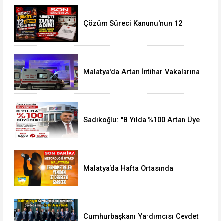
Çözüm Süreci Kanunu'nun 12
Maddelik Tam Metni TBMM'ye
Sunuldu
Malatya'da Artan İntihar Vakalarına
Bir Yenisi Daha Eklendi
Sadıkoğlu: "8 Yılda %100 Artan Üye
Sayımız Bize Güveni Gösteriyor
Malatya’da Hafta Ortasında
Termometreler 37 Dereceyi
Görecek
Cumhurbaşkanı Yardımcısı Cevdet