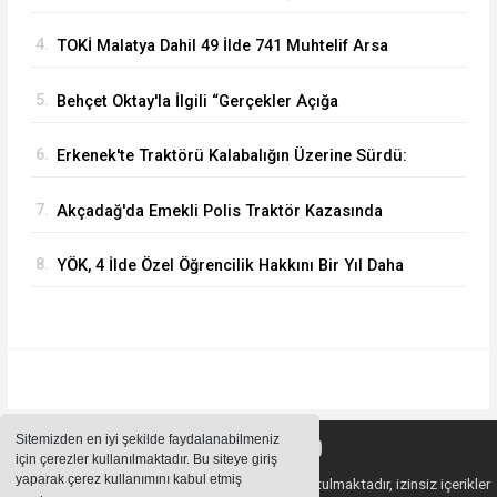
Dünyasına Örnek Olacaktır
4.
TOKİ Malatya Dahil 49 İlde 741 Muhtelif Arsa
Satacak
5.
Behçet Oktay'la İlgili “Gerçekler Açığa
Çıkartılsın”
6.
Erkenek'te Traktörü Kalabalığın Üzerine Sürdü:
Köy Korucusu Ağır Yaralandı
7.
Akçadağ'da Emekli Polis Traktör Kazasında
Hayatını Kaybetti
8.
YÖK, 4 İlde Özel Öğrencilik Hakkını Bir Yıl Daha
Uzattı
Sitemizden en iyi şekilde faydalanabilmeniz
için çerezler kullanılmaktadır. Bu siteye giriş
yaparak çerez kullanımını kabul etmiş
Sitemizde bulunan içeriklerin tüm hakları saklı tutulmaktadır, izinsiz içerikler