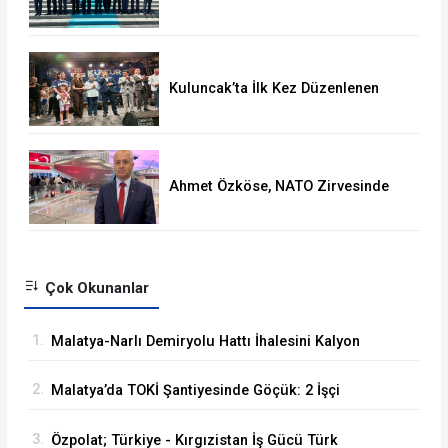
Yılmaz, Malatya Heyetini Kabul Etti
Kuluncak’ta İlk Kez Düzenlenen
Kültür Festivali Sona Erdi
Ahmet Özköse, NATO Zirvesinde
Tüm Dünya Türkiye'nin Gücünü
Gördü
Çok Okunanlar
1.
Malatya-Narlı Demiryolu Hattı İhalesini Kalyon
İnşaat Kazandı
2.
Malatya’da TOKİ Şantiyesinde Göçük: 2 İşçi
Hayatını Kaybetti
3.
Özpolat; Türkiye - Kırgızistan İş Gücü Türk